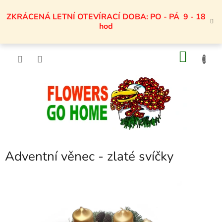
Přejít
na
ZKRÁCENÁ LETNÍ OTEVÍRACÍ DOBA: PO - PÁ 9 - 18
obsah
hod
NÁKU
KOŠÍK
Adventní věnec - zlaté svíčky