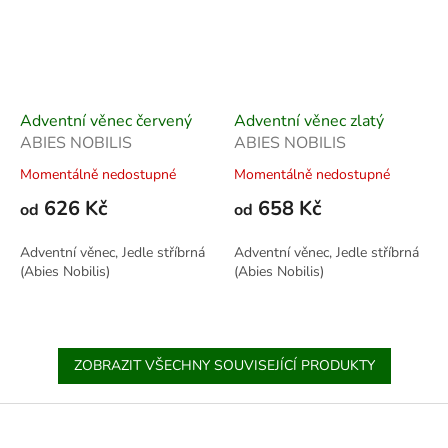
Adventní věnec červený
Adventní věnec zlatý
ABIES NOBILIS
ABIES NOBILIS
Momentálně nedostupné
Momentálně nedostupné
626 Kč
658 Kč
od
od
Adventní věnec, Jedle stříbrná
Adventní věnec, Jedle stříbrná
(Abies Nobilis)
(Abies Nobilis)
ZOBRAZIT VŠECHNY SOUVISEJÍCÍ PRODUKTY
Z
á