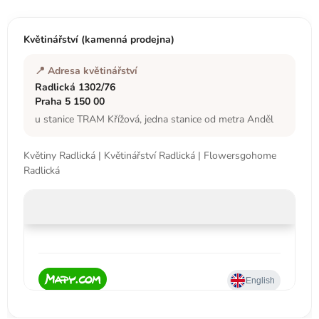
p
a
t
Květinářství (kamenná prodejna)
í
📍 Adresa květinářství
Radlická 1302/76
Praha 5 150 00
u stanice TRAM Křížová, jedna stanice od metra Anděl
Květiny Radlická | Květinářství Radlická | Flowersgohome
Radlická