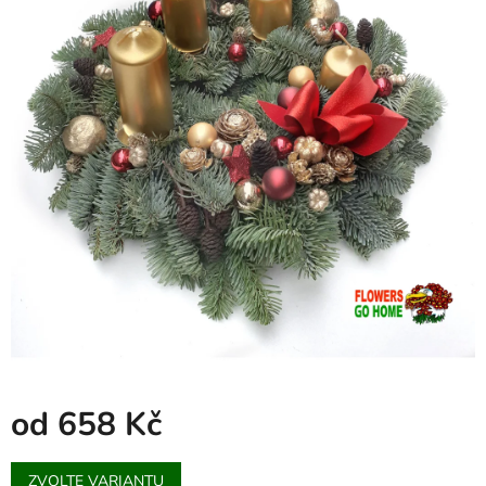
od
658 Kč
Měrná
ZVOLTE VARIANTU
cena: