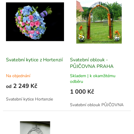
r
p
o
i
d
s
u
p
k
r
t
o
ů
d
u
k
Svatební kytice z Hortenzií
Svatební oblouk -
t
PŮJČOVNA PRAHA
ů
Na objednání
Skladem | k okamžitému
odběru
2 249 Kč
od
1 000 Kč
Svatební kytice Hortenzie
Svatební oblouk PŮJČOVNA