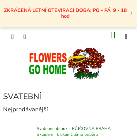
Přejít
na
ZKRÁCENÁ LETNÍ OTEVÍRACÍ DOBA: PO - PÁ 9 - 18
obsah
hod
NÁKU
KOŠÍK
SVATEBNÍ
Nejprodávanější
Svatební oblouk - PŮJČOVNA PRAHA
Skladem | k okamžitému odběru