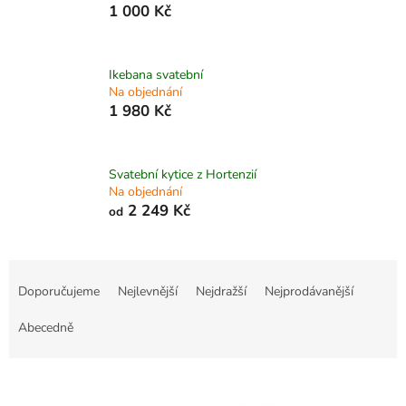
1 000 Kč
Ikebana svatební
Na objednání
1 980 Kč
Svatební kytice z Hortenzií
Na objednání
2 249 Kč
od
Ř
a
Doporučujeme
Nejlevnější
Nejdražší
Nejprodávanější
z
e
Abecedně
n
í
V
p
ý