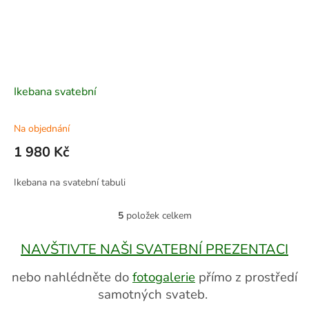
Ikebana svatební
Na objednání
1 980 Kč
Ikebana na svatební tabuli
5
položek celkem
O
v
l
NAVŠTIVTE NAŠI SVATEBNÍ PREZENTACI
á
d
nebo nahlédněte do
fotogalerie
přímo z prostředí
a
samotných svateb.
c