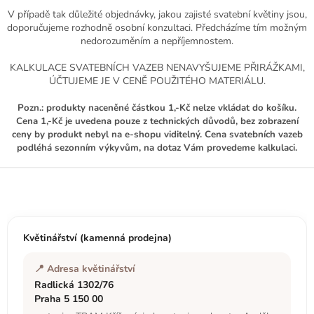
í
V případě tak důležité objednávky, jakou zajisté svatební květiny jsou,
p
doporučujeme rozhodně osobní konzultaci. Předcházíme tím možným
r
nedorozuměním a nepříjemnostem.
v
k
KALKULACE SVATEBNÍCH VAZEB NENAVYŠUJEME PŘIRÁŽKAMI,
y
ÚČTUJEME JE V CENĚ POUŽITÉHO MATERIÁLU.
v
ý
Pozn.: produkty naceněné částkou 1,-Kč nelze vkládat do košíku.
p
Cena 1,-Kč je uvedena pouze z technických důvodů, bez zobrazení
i
ceny by produkt nebyl na e-shopu viditelný. Cena svatebních vazeb
s
podléhá sezonním výkyvům, na dotaz Vám provedeme kalkulaci.
u
Z
á
p
a
t
Květinářství (kamenná prodejna)
í
📍 Adresa květinářství
Radlická 1302/76
Praha 5 150 00