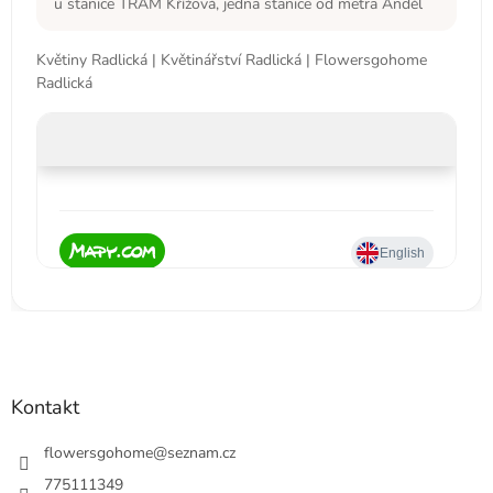
u stanice TRAM Křížová, jedna stanice od metra Anděl
Květiny Radlická | Květinářství Radlická | Flowersgohome
Radlická
Kontakt
flowersgohome
@
seznam.cz
775111349