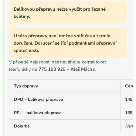
Balíkovou přepravu nelze využít pro řezané
květiny.
U této přepravy není možné volit čas a termín
doručení. Doručení se řídí podmínkami přepravní
společnosti.
V případě nejasností nás neváhejte kontaktovat
telefonicky na
775 198 929 – Aleš Mácha
.
Typ dopravy
Cena
DPD – balíková přeprava
149 
PPL – balíková přeprava
139 
Dobírka
Není 