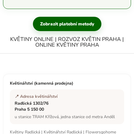
Zobrazit platební metody
KVĚTINY ONLINE | ROZVOZ KVĚTIN PRAHA |
ONLINE KVĚTINY PRAHA
Z
á
p
a
t
Květinářství (kamenná prodejna)
í
📍 Adresa květinářství
Radlická 1302/76
Praha 5 150 00
u stanice TRAM Křížová, jedna stanice od metra Anděl
Květiny Radlická | Květinářství Radlická | Flowersgohome