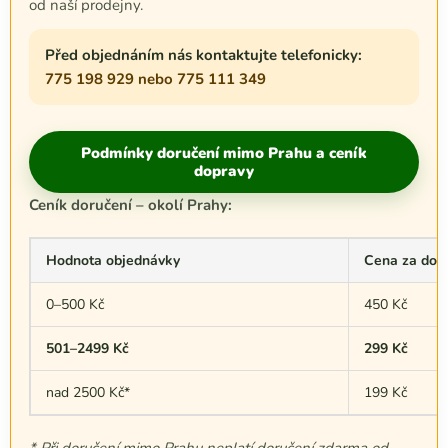
od naší prodejny.
Před objednáním nás kontaktujte telefonicky:
775 198 929 nebo 775 111 349
Podmínky doručení mimo Prahu a ceník
dopravy
Ceník doručení – okolí Prahy:
Hodnota objednávky
Cena za dor
0–500 Kč
450 Kč
501–2499 Kč
299 Kč
nad 2500 Kč*
199 Kč
* Při doručení mimo Prahu neplatí doručení zdarma od