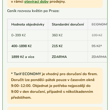
v rámci
otevírací doby
prodejny.
Ceník rozvozu květin po Praze:
Hodnota objednávky
Standardní doručení
ECONOMY* v
0–399 Kč
360 Kč
199 Kč
400–1898 Kč
215 Kč
95 Kč*
1899 Kč a více
ZDARMA
ZDARMA
* Tarif ECONOMY
je vhodný pro doručení do firem.
Doručit lze pondělí–pátek pouze v časovém okně
9:00–12:00. Objednat je potřeba nejpozději do
9:00 v den doručení, případně s několikadenním
předstihem.