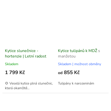
Kytice slunečnice -
Kytice tulipánů k MDŽ
s
hortenzie | Letní radost
manžetou
Skladem
Skladem | možnost obměny
1 799 Kč
855 Kč
od
🌻 Veselá kytice plná slunečnic,
Tulipány k narozeninám
která okamžitě...