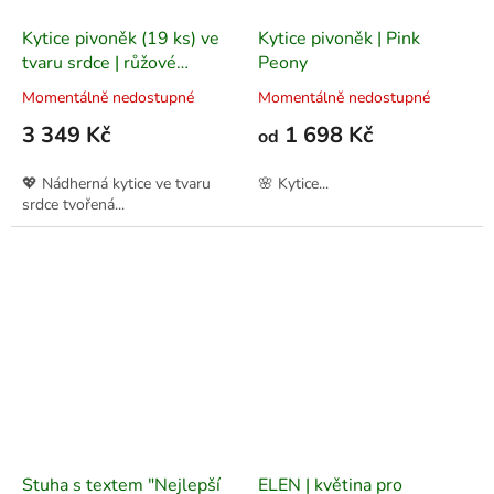
Kytice pivoněk (19 ks) ve
Kytice pivoněk | Pink
tvaru srdce | růžové
Peony
pivoňky ve stylové
Momentálně nedostupné
Momentálně nedostupné
manžetě
3 349 Kč
1 698 Kč
od
💖 Nádherná kytice ve tvaru
🌸 Kytice...
srdce tvořená...
Stuha s textem "Nejlepší
ELEN | květina pro