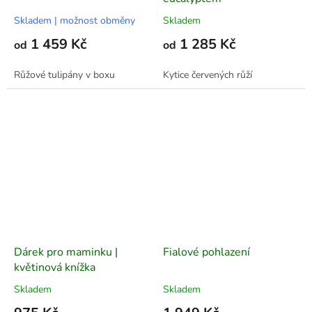
Skladem | možnost obměny
Skladem
1 459 Kč
1 285 Kč
od
od
Růžové tulipány v boxu
Kytice červených růží
Dárek pro maminku |
Fialové pohlazení
květinová knížka
Skladem
Skladem