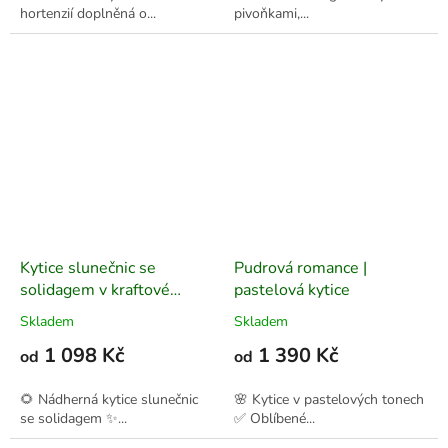
hortenzií doplněná o...
pivoňkami,...
Kytice slunečnic se
Pudrová romance |
solidagem v kraftové
pastelová kytice
manžetě
Skladem
Skladem
1 098 Kč
1 390 Kč
od
od
🌻 Nádherná kytice slunečnic
🌸 Kytice v pastelových tonech
se solidagem ✨...
✅ Oblíbené...