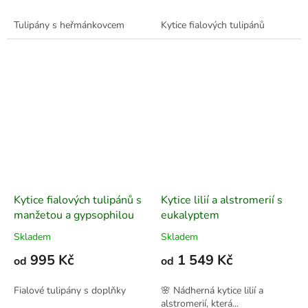
Tulipány s heřmánkovcem
Kytice fialových tulipánů
Kytice fialových tulipánů s
Kytice lilií a alstromerií s
manžetou a gypsophilou
eukalyptem
Skladem
Skladem
995 Kč
1 549 Kč
od
od
Fialové tulipány s doplňky
🌸 Nádherná kytice lilií a
alstromerií, která...