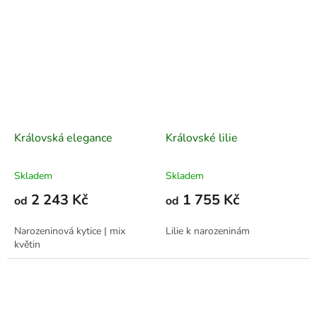
Královská elegance
Královské lilie
Skladem
Skladem
2 243 Kč
1 755 Kč
od
od
Narozeninová kytice | mix
Lilie k narozeninám
květin