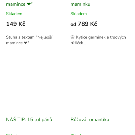
mamince ❤"
maminku
Skladem
Skladem
149 Kč
789 Kč
od
Stuha s textem "Nejlepší
🌸 Kytice germínek a trsových
mamince ❤"
růžiček...
NÁŠ TIP: 15 tulipánů
Růžová romantika