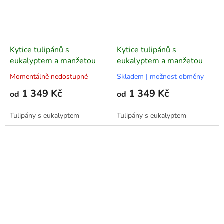
Kytice tulipánů s
Kytice tulipánů s
eukalyptem a manžetou
eukalyptem a manžetou
Momentálně nedostupné
Skladem | možnost obměny
1 349 Kč
1 349 Kč
od
od
Tulipány s eukalyptem
Tulipány s eukalyptem