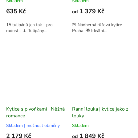
Skladem
Skladem
635 Kč
1 379 Kč
od
15 tulipánů jen tak - pro
🌸 Nádherná růžová kytice
radost... 🌷 Tulipány...
Praha 🎁 Ideální...
Kytice s pivoňkami | Něžná
Ranní louka | kytice jako z
romance
louky
Skladem | možnost obměny
Skladem
2 179 Kč
1 849 Kč
od