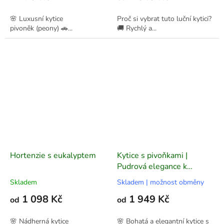
🌸 Luxusní kytice
Proč si vybrat tuto luční kytici?
pivoněk (peony) 🚗...
🚚 Rychlý a...
Hortenzie s eukalyptem
Kytice s pivoňkami |
Pudrová elegance k
narozeninám
Skladem
Skladem | možnost obměny
1 098 Kč
1 949 Kč
od
od
🌸 Nádherná kytice
🌸 Bohatá a elegantní kytice s