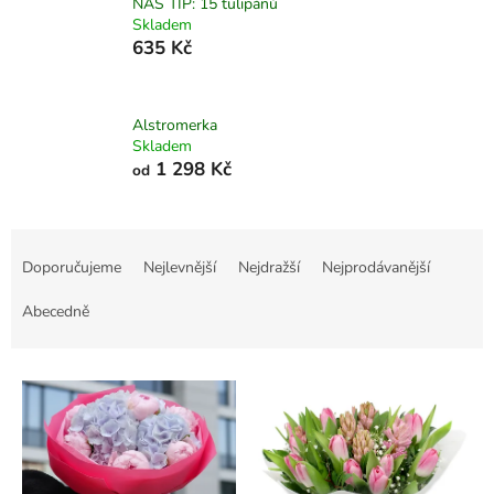
NÁŠ TIP: 15 tulipánů
Skladem
635 Kč
Alstromerka
Skladem
1 298 Kč
od
Ř
a
Doporučujeme
Nejlevnější
Nejdražší
Nejprodávanější
z
e
Abecedně
n
í
V
p
ý
r
p
o
i
d
s
u