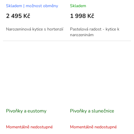
Skladem | možnost obměny
Skladem
2 495 Kč
1 998 Kč
Narozeninová kytice s hortenzií
Pastelová radost - kytice k
narozeninám
Pivoňky a eustomy
Pivoňky a slunečnice
Momentálně nedostupné
Momentálně nedostupné