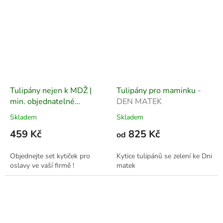
Tulipány nejen k MDŽ |
Tulipány pro maminku
-
min. objednatelné
DEN MATEK
množství 3 ks
Skladem
Skladem
459 Kč
825 Kč
od
Objednejte set kytiček pro
Kytice tulipánů se zelení ke Dni
oslavy ve vaší firmě !
matek