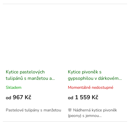
Kytice pastelových
Kytice pivoněk s
tulipánů s manžetou a
gypsophilou v dárkovém
gypsophilou
balení
Skladem
Momentálně nedostupné
967 Kč
1 559 Kč
od
od
Pastelové tulipány s manžetou
🌸 Nádherná kytice pivoněk
(peony) s jemnou...