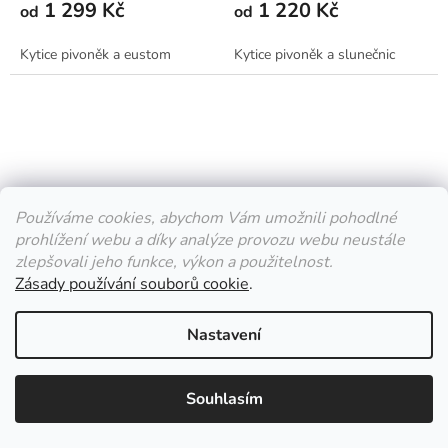
1 299 Kč
1 220 Kč
od
od
Kytice pivoněk a eustom
Kytice pivoněk a slunečnic
Používáme cookies, abychom Vám umožnili pohodlné
prohlížení webu a díky analýze provozu webu neustále
zlepšovali jeho funkce, výkon a použitelnost.
Zásady používání souborů cookie
.
Pivoňky pro maminku
Pivoňky s gypsophilou
Nastavení
Momentálně nedostupné
Vyprodáno
1 368 Kč
1 389 Kč
od
od
Souhlasím
▼
✕
Dnes: ZAVŘENO
Kytice pivoněk a růží
Kytice oblíbených pivoňek