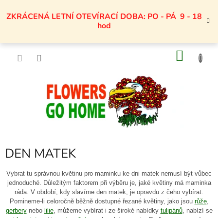
Přejít
na
ZKRÁCENÁ LETNÍ OTEVÍRACÍ DOBA: PO - PÁ 9 - 18
obsah
hod
NÁKU
KOŠÍK
DEN MATEK
Vybrat tu správnou květinu pro maminku ke dni matek nemusí být vůbec
jednoduché. Důležitým faktorem při výběru je, jaké květiny má maminka
ráda. V období, kdy slavíme den matek, je opravdu z čeho vybírat.
Pomineme-li celoročně běžně dostupné řezané květiny, jako jsou
růže
,
gerbery
nebo
lilie
, můžeme vybírat i ze široké nabídky
tulipánů
, nabízí se