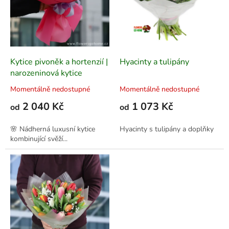
p
k
r
t
o
ů
d
u
k
Kytice pivoněk a hortenzií |
Hyacinty a tulipány
t
narozeninová kytice
ů
Momentálně nedostupné
Momentálně nedostupné
2 040 Kč
1 073 Kč
od
od
🌸 Nádherná luxusní kytice
Hyacinty s tulipány a doplňky
kombinující svěží...