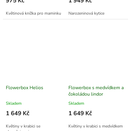
975 Kč
1 949 Kč
Květinová knížka pro maminku
Narozeninová kytice
Flowerbox Helios
Flowerbox s medvídkem a
čokoládou lindor
Skladem
Skladem
1 649 Kč
1 649 Kč
Květiny v krabici se
Květiny v krabici s medvídkem