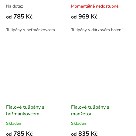
Na dotaz
Momentálně nedostupné
785 Kč
969 Kč
od
od
Tulipány s heřmánkovcem
Tulipány v dárkovém balení
Fialové tulipány s
Fialové tulipány s
heřmánkovcem
manžetou
Skladem
Skladem
785 Kč
835 Kč
od
od