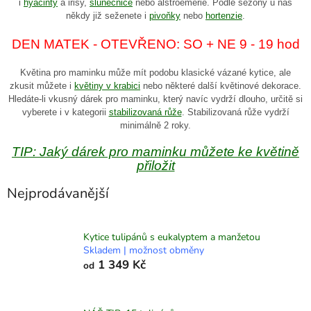
i
hyacinty
a irisy,
slunečnice
nebo alstroemerie. Podle sezony u nás
někdy již seženete i
pivoňky
nebo
hortenzie
.
DEN MATEK - OTEVŘENO: SO + NE 9 - 19 hod
Květina pro maminku může mít podobu klasické vázané kytice, ale
zkusit můžete i
květiny v krabici
nebo některé další květinové dekorace.
Hledáte-li vkusný dárek pro maminku, který navíc vydrží dlouho, určitě si
vyberete i v kategorii
stabilizovaná růže
. Stabilizovaná růže vydrží
minimálně 2 roky.
TIP: Jaký dárek pro maminku můžete ke květině
přiložit
Nejprodávanější
Kytice tulipánů s eukalyptem a manžetou
Skladem | možnost obměny
1 349 Kč
od