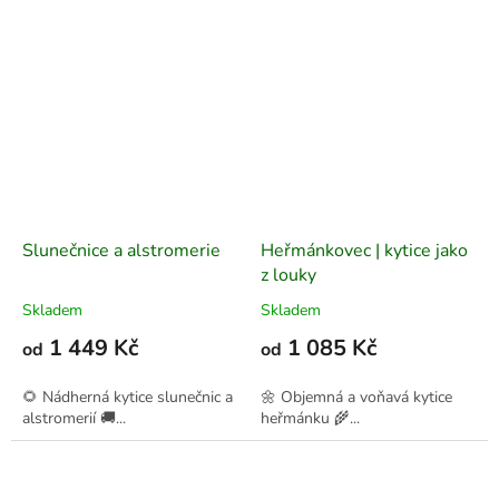
Slunečnice a alstromerie
Heřmánkovec | kytice jako
z louky
Skladem
Skladem
1 449 Kč
1 085 Kč
od
od
🌻 Nádherná kytice slunečnic a
🌼 Objemná a voňavá kytice
alstromerií 🚚...
heřmánku 🌾...