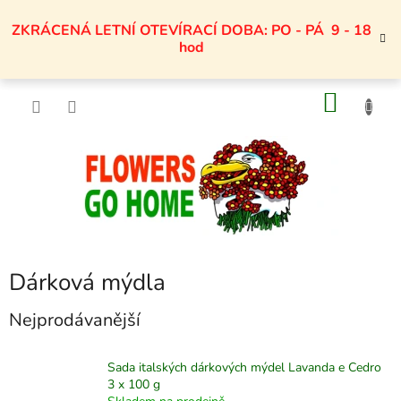
Přejít
na
ZKRÁCENÁ LETNÍ OTEVÍRACÍ DOBA: PO - PÁ 9 - 18
obsah
hod
NÁKU
KOŠÍK
Dárková mýdla
Nejprodávanější
Sada italských dárkových mýdel Lavanda e Cedro
3 x 100 g