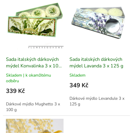
r
p
o
i
d
s
u
p
k
r
t
o
ů
d
u
k
Sada italských dárkových
Sada italských dárkových
t
mýdel Konvalinka 3 x 100
mýdel Lavanda 3 x 125 g
ů
g
Skladem | k okamžitému
Skladem
odběru
349 Kč
339 Kč
Dárkové mýdlo Levandule 3 x
Dárkové mýdlo Mughetto 3 x
125 g
100 g