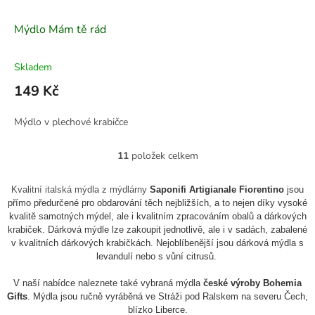
Mýdlo Mám tě rád
Skladem
149 Kč
Mýdlo v plechové krabičce
11
položek celkem
O
v
l
Kvalitní italská mýdla z mýdlárny
Saponifi Artigianale Fiorentino
jsou
á
přímo předurčené pro obdarování těch nejbližších, a to nejen díky vysoké
d
kvalitě samotných mýdel, ale i kvalitním zpracováním obalů a dárkových
a
krabiček. Dárková mýdle lze zakoupit jednotlivě, ale i v sadách, zabalené
c
v kvalitních dárkových krabičkách.
Nejoblíbenější jsou dárková mýdla s
í
levandulí nebo s vůní citrusů.
p
r
V naší nabídce naleznete také vybraná mýdla
české výroby Bohemia
v
Gifts
. Mýdla jsou ručně vyráběná
ve Stráži pod Ralskem na severu Čech,
k
blízko Liberce.