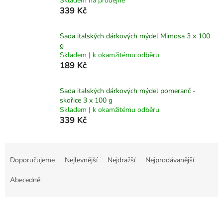
Skladem na prodejně
339 Kč
Sada italských dárkových mýdel Mimosa 3 x 100
g
Skladem | k okamžitému odběru
189 Kč
Sada italských dárkových mýdel pomeranč -
skořice 3 x 100 g
Skladem | k okamžitému odběru
339 Kč
Ř
a
Doporučujeme
Nejlevnější
Nejdražší
Nejprodávanější
z
e
Abecedně
n
í
V
p
ý