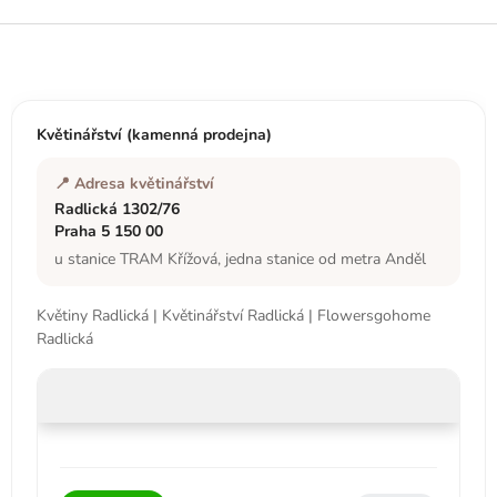
y
v
Z
ý
á
p
p
i
a
s
t
u
Květinářství (kamenná prodejna)
í
📍 Adresa květinářství
Radlická 1302/76
Praha 5 150 00
u stanice TRAM Křížová, jedna stanice od metra Anděl
Květiny Radlická | Květinářství Radlická | Flowersgohome
Radlická