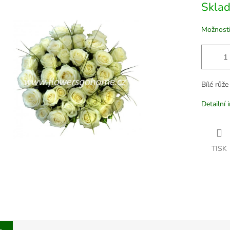
Skla
cena:
Možnosti
Bílé růže
Detailní 
TISK