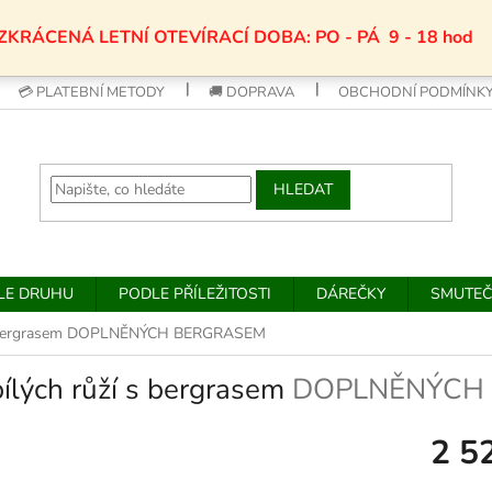
ZKRÁCENÁ LETNÍ OTEVÍRACÍ DOBA: PO - PÁ 9 - 18 hod
💳 PLATEBNÍ METODY
🚚 DOPRAVA
OBCHODNÍ PODMÍNK
HLEDAT
DLE DRUHU
PODLE PŘÍLEŽITOSTI
DÁREČKY
SMUTEČ
 bergrasem
DOPLNĚNÝCH BERGRASEM
ílých růží s bergrasem
DOPLNĚNÝCH
2 5
Měrná