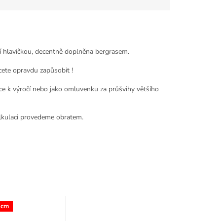
ětší hlavičkou, decentně doplněna bergrasem.
te opravdu zapůsobit !
e k výročí nebo jako omluvenku za průšvihy většího
alkulaci provedeme obratem.
 cm