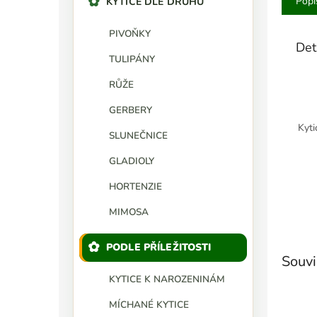
Popi
KYTICE DLE DRUHU
PIVOŇKY
Det
TULIPÁNY
RŮŽE
GERBERY
Kyti
SLUNEČNICE
GLADIOLY
HORTENZIE
MIMOSA
PODLE PŘÍLEŽITOSTI
Souvi
KYTICE K NAROZENINÁM
MÍCHANÉ KYTICE