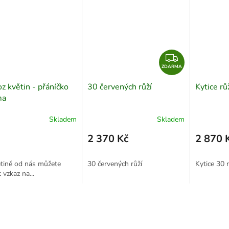
Z
ZDARMA
D
A
z květin - přáníčko
30 červených růží
Kytice rů
R
ma
M
A
Skladem
Skladem
2 370 Kč
2 870 
tině od nás můžete
30 červených růží
Kytice 30 
t vzkaz na...