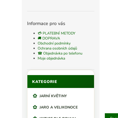
n
n
í
p
Informace pro vás
a
n
💳 PLATEBNÍ METODY
e
🚚 DOPRAVA
Obchodní podmínky
l
Ochrana osobních údajů
☎ Objednávka po telefonu
Moje objednávka
Přeskočit
KATEGORIE
kategorie
JARNÍ KVĚTINY
JARO A VELIKONOCE