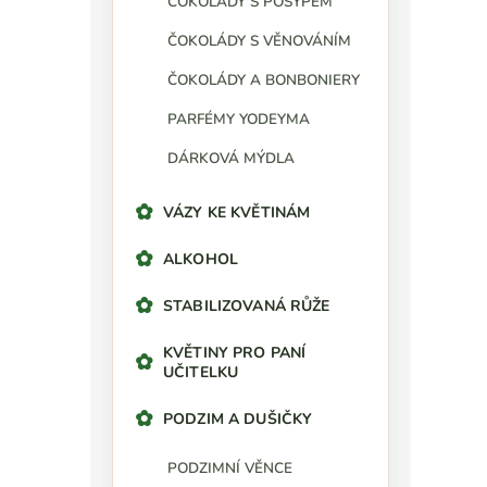
ČOKOLÁDY S POSYPEM
ČOKOLÁDY S VĚNOVÁNÍM
ČOKOLÁDY A BONBONIERY
PARFÉMY YODEYMA
DÁRKOVÁ MÝDLA
VÁZY KE KVĚTINÁM
ALKOHOL
STABILIZOVANÁ RŮŽE
KVĚTINY PRO PANÍ
UČITELKU
PODZIM A DUŠIČKY
PODZIMNÍ VĚNCE