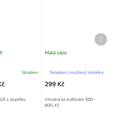
Další
produkt
ží
Malá váza
Skladem
Skladem | možnost obměny
Kč
299 Kč
růží s doplňky
Vhodná ke květinám 500 -
800,-Kč