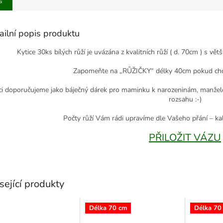
s
ailní popis produktu
Kytice 30ks bílých růží je uvázána z kvalitních růží ( d. 70cm ) s v
Zapomeňte na „RŮŽIČKY“ délky 40cm pokud chce
ci doporučujeme jako báječný dárek pro maminku k narozeninám, manželc
rozsahu :-)
Počty růží Vám rádi upravíme dle Vašeho přání – k
PŘILOŽIT VÁZU
sející produkty
Délka 70 cm
Délka 70