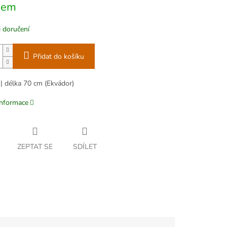
dem
 doručení
Přidat do košíku
 | délka 70 cm (Ekvádor)
informace
ZEPTAT SE
SDÍLET