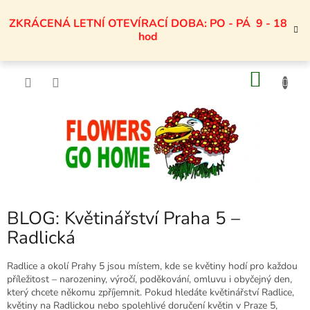
Přejít
na
ZKRÁCENÁ LETNÍ OTEVÍRACÍ DOBA: PO - PÁ 9 - 18
obsah
hod
NÁKU
KOŠÍK
BLOG: Květinářství Praha 5 –
Radlická
Radlice a okolí Prahy 5 jsou místem, kde se květiny hodí pro každou
příležitost – narozeniny, výročí, poděkování, omluvu i obyčejný den,
který chcete někomu zpříjemnit. Pokud hledáte květinářství Radlice,
květiny na Radlickou nebo spolehlivé doručení květin v Praze 5,