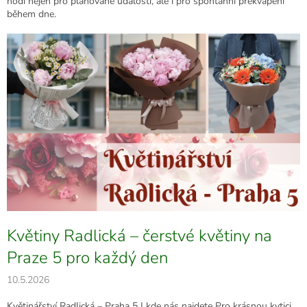
hodí nejen pro plánované události, ale i pro spontánní překvapení
během dne.
V
ý
p
i
s
č
l
á
n
k
ů
Květiny Radlická – čerstvé květiny na
Praze 5 pro každý den
10.5.2026
Květinářství Radlická – Praha 5 | kde nás najdete Pro krásnou kytici