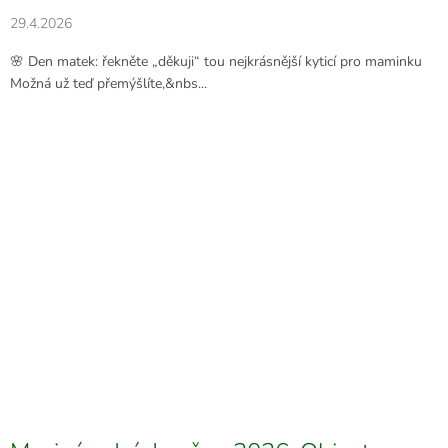
29.4.2026
🌸 Den matek: řekněte „děkuji“ tou nejkrásnější kyticí pro maminku
Možná už teď přemýšlíte,&nbs...