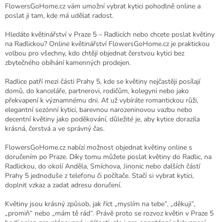
FlowersGoHome.cz vám umožní vybrat kytici pohodlně online a
poslat ji tam, kde má udělat radost.
Hledáte květinářství v Praze 5 – Radlicích nebo chcete poslat květiny
na Radlickou? Online květinářství FlowersGoHome.cz je praktickou
volbou pro všechny, kdo chtějí objednat čerstvou kytici bez
zbytečného obíhání kamenných prodejen.
Radlice patří mezi části Prahy 5, kde se květiny nejčastěji posílají
domů, do kanceláře, partnerovi, rodičům, kolegyni nebo jako
překvapení k významnému dni. Ať už vybíráte romantickou růži,
elegantní sezónní kytici, barevnou narozeninovou vazbu nebo
decentní květiny jako poděkování, důležité je, aby kytice dorazila
krásná, čerstvá a ve správný čas.
FlowersGoHome.cz nabízí možnost objednat květiny online s
doručením po Praze. Díky tomu můžete poslat květiny do Radlic, na
Radlickou, do okolí Anděla, Smíchova, Jinonic nebo dalších částí
Prahy 5 jednoduše z telefonu či počítače. Stačí si vybrat kytici,
doplnit vzkaz a zadat adresu doručení.
Květiny jsou krásný způsob, jak říct „myslím na tebe“, „děkuji“,
„promiň“ nebo „mám tě rád“. Právě proto se rozvoz květin v Praze 5