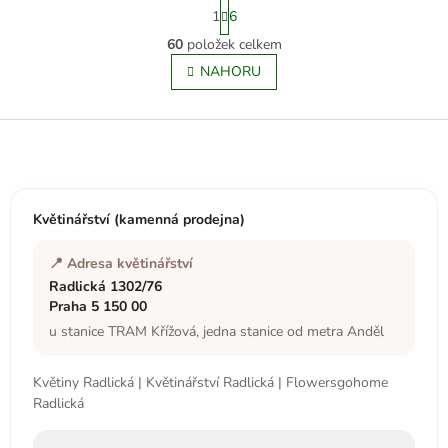
S
1
6
t
r
60
položek celkem
O
á
v
NAHORU
n
l
k
á
o
v
Z
d
á
a
á
n
c
p
í
í
a
p
t
Květinářství (kamenná prodejna)
r
í
v
k
📍 Adresa květinářství
y
Radlická 1302/76
v
Praha 5 150 00
ý
u stanice TRAM Křížová, jedna stanice od metra Anděl
p
i
s
Květiny Radlická | Květinářství Radlická | Flowersgohome
u
Radlická