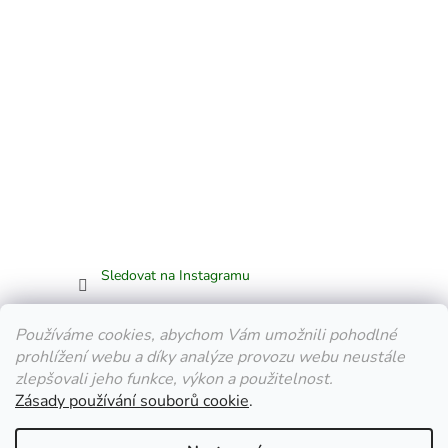
Sledovat na Instagramu
Facebook
Používáme cookies, abychom Vám umožnili pohodlné
prohlížení webu a díky analýze provozu webu neustále
zlepšovali jeho funkce, výkon a použitelnost.
Zásady používání souborů cookie
.
Vytvořil Shoptet