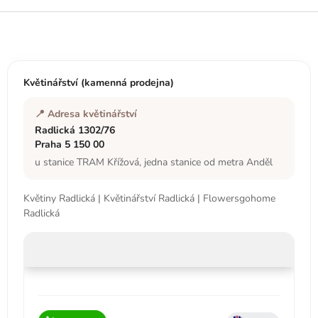
Z
á
p
a
t
Květinářství (kamenná prodejna)
í
📍 Adresa květinářství
Radlická 1302/76
Praha 5 150 00
u stanice TRAM Křížová, jedna stanice od metra Anděl
Květiny Radlická | Květinářství Radlická | Flowersgohome
Radlická