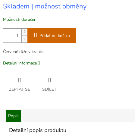
Měrná
Skladem | možnost obměny
cena:
Možnosti doručení
Přidat do košíku
Červené růže v krabici
Detailní informace
ZEPTAT SE
SDÍLET
Popis
Detailní popis produktu