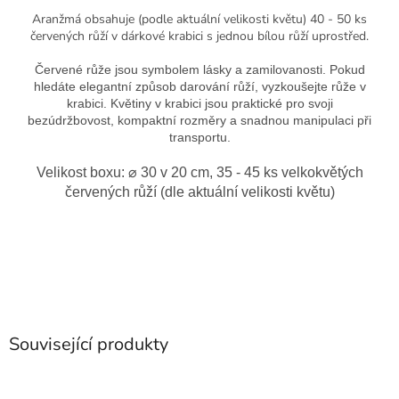
Aranžmá obsahuje (podle aktuální velikosti květu) 40 - 50 ks
červených růží v dárkové krabici s jednou bílou růží uprostřed.
Červené růže jsou symbolem lásky a zamilovanosti. Pokud
hledáte elegantní způsob darování růží, vyzkoušejte růže v
krabici. Květiny v krabici jsou praktické pro svoji
bezúdržbovost, kompaktní rozměry a snadnou manipulaci při
transportu.
Velikost boxu: ⌀ 30 v 20 cm, 35 - 45 ks velkokvětých
červených růží (dle aktuální velikosti květu)
Související produkty