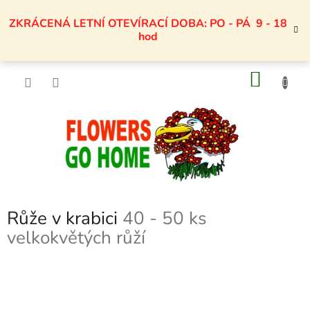
Přejít
na
ZKRÁCENÁ LETNÍ OTEVÍRACÍ DOBA: PO - PÁ 9 - 18
obsah
hod
NÁKU
KOŠÍK
Růže v krabici
40 - 50 ks
velkokvětých růží