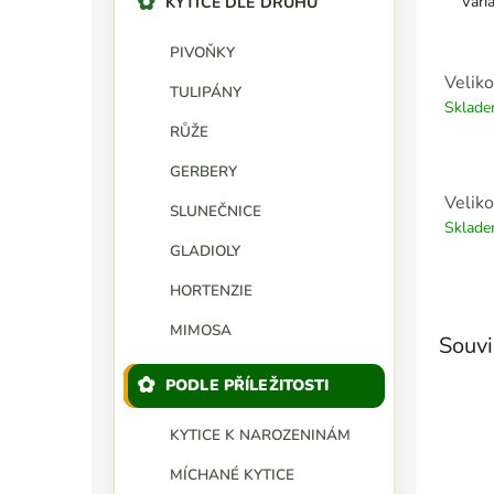
Vari
KYTICE DLE DRUHU
PIVOŇKY
Veliko
TULIPÁNY
Sklad
RŮŽE
GERBERY
Veliko
SLUNEČNICE
Sklad
GLADIOLY
HORTENZIE
MIMOSA
Souvi
PODLE PŘÍLEŽITOSTI
KYTICE K NAROZENINÁM
MÍCHANÉ KYTICE