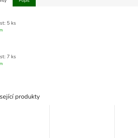
anty
Popis
st: 5 ks
em
st: 7 ks
em
sející produkty