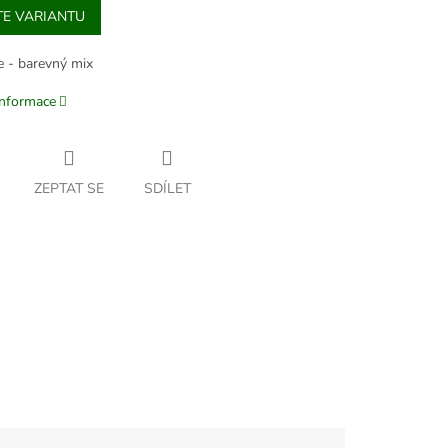
TE VARIANTU
e - barevný mix
informace
ZEPTAT SE
SDÍLET