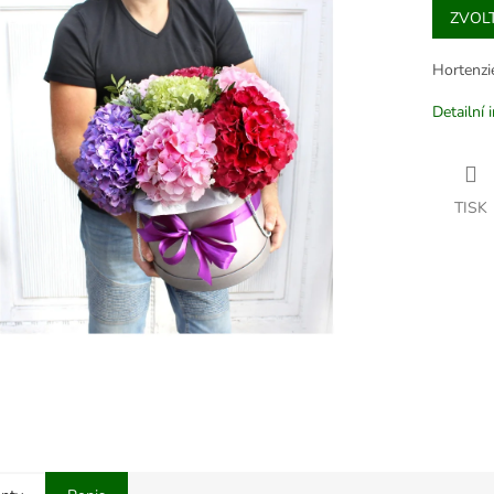
ZVOL
cena:
Hortenzi
Detailní 
TISK