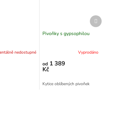
Další
produkt
Pivoňky s gypsophilou
ntálně nedostupné
Vyprodáno
1 389
od
Kč
Kytice oblíbených pivoňek