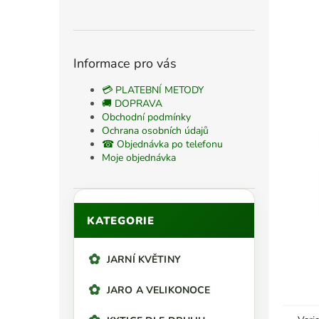
n
n
í
p
Informace pro vás
a
n
💳 PLATEBNÍ METODY
e
🚚 DOPRAVA
Obchodní podmínky
l
Ochrana osobních údajů
☎ Objednávka po telefonu
Moje objednávka
Přeskočit
KATEGORIE
kategorie
JARNÍ KVĚTINY
JARO A VELIKONOCE