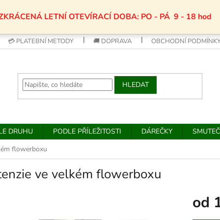
ZKRÁCENÁ LETNÍ OTEVÍRACÍ DOBA: PO - PÁ 9 - 18 hod
💳 PLATEBNÍ METODY
🚚 DOPRAVA
OBCHODNÍ PODMÍNK
HLEDAT
DLE DRUHU
PODLE PŘÍLEŽITOSTI
DÁREČKY
SMUTEČ
lkém flowerboxu
tenzie ve velkém flowerboxu
od
Měrná