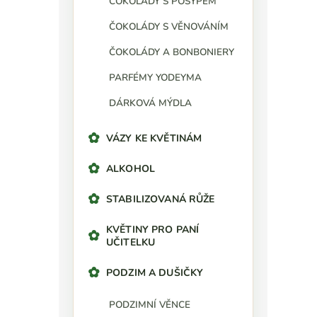
ČOKOLÁDY S POSYPEM
ČOKOLÁDY S VĚNOVÁNÍM
ČOKOLÁDY A BONBONIERY
PARFÉMY YODEYMA
DÁRKOVÁ MÝDLA
VÁZY KE KVĚTINÁM
ALKOHOL
STABILIZOVANÁ RŮŽE
KVĚTINY PRO PANÍ
UČITELKU
PODZIM A DUŠIČKY
PODZIMNÍ VĚNCE