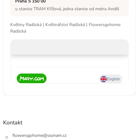
Praha 5 150 00
u stanice TRAM Křížová, jedna stanice od metra Anděl
Květiny Radlická | Květinářství Radlická | Flowersgohome
Radlická
Kontakt
flowersgohome
@
seznam.cz