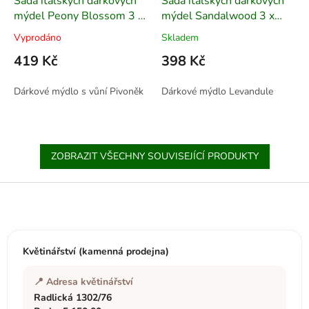
Sada italských dárkových
Sada italských dárkových
mýdel Peony Blossom 3 x
mýdel Sandalwood 3 x
200 g
150 g
Vyprodáno
Skladem
419 Kč
398 Kč
Dárkové mýdlo s vůní Pivoněk
Dárkové mýdlo Levandule
ZOBRAZIT VŠECHNY SOUVISEJÍCÍ PRODUKTY
Z
á
p
a
t
Květinářství (kamenná prodejna)
í
📍 Adresa květinářství
Radlická 1302/76