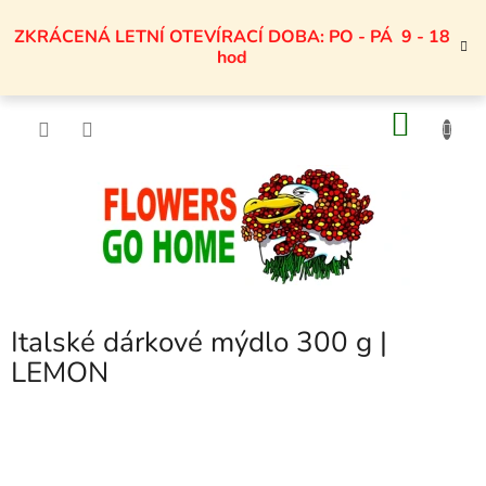
Přejít
na
ZKRÁCENÁ LETNÍ OTEVÍRACÍ DOBA: PO - PÁ 9 - 18
obsah
hod
NÁKU
KOŠÍK
Italské dárkové mýdlo 300 g |
LEMON