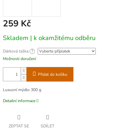
259 Kč
Měrná
Skladem | k okamžitému odběru
cena:
Dárková taška
?
Možnosti doručení
Přidat do košíku
Luxusní mýdlo 300 g
Detailní informace
ZEPTAT SE
SDÍLET