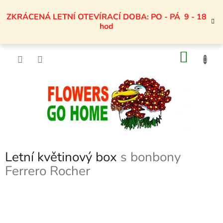
Přejít
na
ZKRÁCENÁ LETNÍ OTEVÍRACÍ DOBA: PO - PÁ 9 - 18
obsah
hod
NÁKU
KOŠÍK
Letní květinový box
s bonbony
Ferrero Rocher