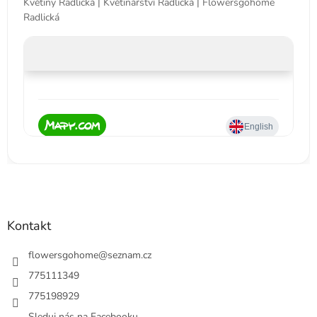
Květiny Radlická | Květinářství Radlická | Flowersgohome
Radlická
Kontakt
flowersgohome
@
seznam.cz
775111349
775198929
Sleduj nás na Facebooku