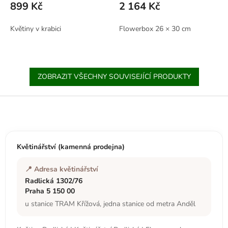
899 Kč
2 164 Kč
Květiny v krabici
Flowerbox 26 × 30 cm
ZOBRAZIT VŠECHNY SOUVISEJÍCÍ PRODUKTY
Z
á
p
a
t
Květinářství (kamenná prodejna)
í
📍 Adresa květinářství
Radlická 1302/76
Praha 5 150 00
u stanice TRAM Křížová, jedna stanice od metra Anděl