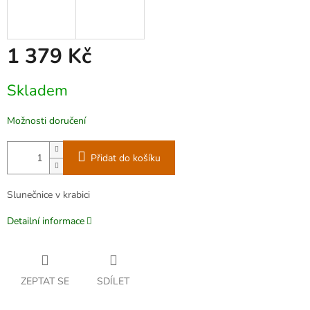
1 379 Kč
Měrná
Skladem
cena:
Možnosti doručení
Přidat do košíku
Slunečnice v krabici
Detailní informace
ZEPTAT SE
SDÍLET