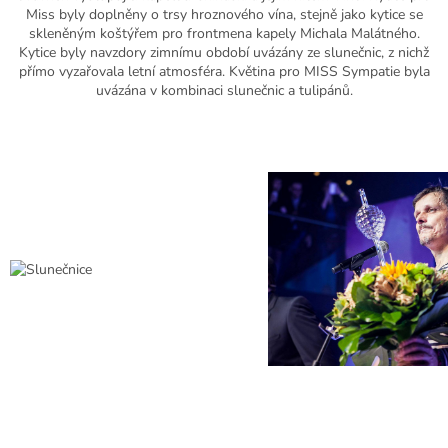
Miss byly doplněny o trsy hroznového vína, stejně jako kytice se
skleněným koštýřem pro frontmena kapely Michala Malátného.
Kytice byly navzdory zimnímu období uvázány ze slunečnic, z nichž
přímo vyzařovala letní atmosféra. Květina pro MISS Sympatie byla
uvázána v kombinaci slunečnic a tulipánů.