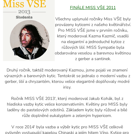
FINÁLE MISS VŠE 2011
Všechny uplynulé ročníky Miss VŠE byly
provázeny kyticemi z našeho květinářství.
Pro MISS VŠE jsme v prvním ročníku,
který moderoval Kazma Kazmič, vsadili
na elegantní a jednoduché kytice z
růžových lilií. MISS Sympatie byla
obdarována veselou a barevnou květinou
z gerber a santinek.
Druhý ročník, taktéž moderovaný Kazmou, jsme pojali ve znamení
výrazných a barevných kytic. Tentokrát se jednalo o moderní vazbu z
gerber, lilií a chryzantém, kterou velice elegantně doplňovaly modré
irisy.
Ročník MISS VŠE 2013', který moderoval Jakub Kohák, byl z
hlediska vazby kytic velice konzervativním. Květiny pro MISS byly
laděny do pastelových odstínů. Základem kytic byly růžové a bílé
růže doplněné eukalyptem a zeleným hypericem.
V roce 2014' byla vazba a výběr kytic pro MISS VŠE celkově
ovlivněn vystupující kapelou Chinaski a jejím hitem Víno. Kytice pro