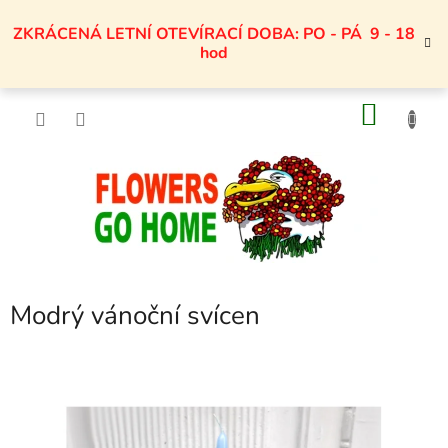
Přejít
na
ZKRÁCENÁ LETNÍ OTEVÍRACÍ DOBA: PO - PÁ 9 - 18
obsah
hod
NÁKU
KOŠÍK
Modrý vánoční svícen