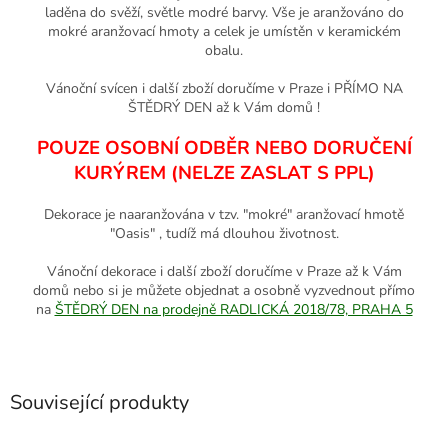
laděna do svěží, světle modré barvy. Vše je aranžováno do
mokré aranžovací hmoty a celek je umístěn v keramickém
obalu.
Vánoční svícen i další zboží doručíme v Praze i PŘÍMO NA
ŠTĚDRÝ DEN až k Vám domů !
POUZE OSOBNÍ ODBĚR NEBO DORUČENÍ
KURÝREM (NELZE ZASLAT S PPL)
Dekorace je naaranžována v tzv. "mokré" aranžovací hmotě
"Oasis" , tudíž má dlouhou životnost.
Vánoční dekorace i další zboží doručíme v Praze až k Vám
domů nebo si je můžete objednat a osobně vyzvednout přímo
na
ŠTĚDRÝ DEN na prodejně RADLICKÁ 2018/78, PRAHA 5
Související produkty