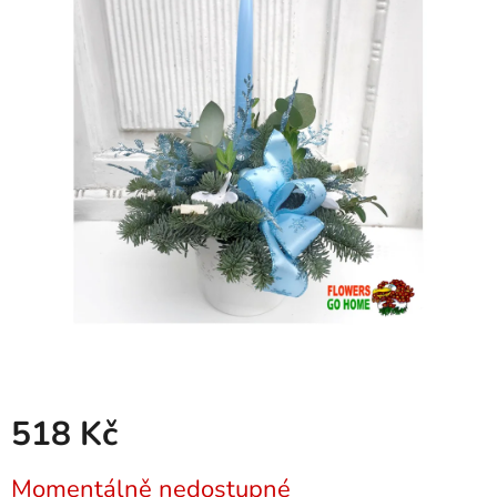
518 Kč
Měrná
Momentálně nedostupné
cena: