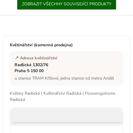
ZOBRAZIT VŠECHNY SOUVISEJÍCÍ PRODUKTY
Z
á
p
a
t
Květinářství (kamenná prodejna)
í
📍 Adresa květinářství
Radlická 1302/76
Praha 5 150 00
u stanice TRAM Křížová, jedna stanice od metra Anděl
Květiny Radlická | Květinářství Radlická | Flowersgohome
Radlická