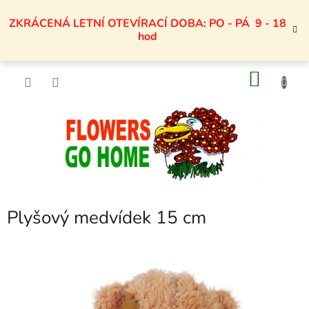
Přejít
na
ZKRÁCENÁ LETNÍ OTEVÍRACÍ DOBA: PO - PÁ 9 - 18
obsah
hod
NÁKU
KOŠÍK
Plyšový medvídek 15 cm