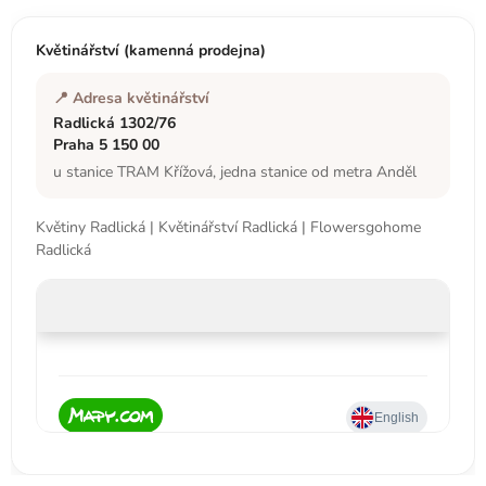
a
t
Květinářství (kamenná prodejna)
í
📍 Adresa květinářství
Radlická 1302/76
Praha 5 150 00
u stanice TRAM Křížová, jedna stanice od metra Anděl
Květiny Radlická | Květinářství Radlická | Flowersgohome
Radlická