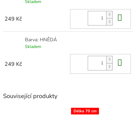
Skladem
Do 
249 Kč
Barva: HNĚDÁ
Skladem
Do 
249 Kč
Související produkty
Délka 70 cm