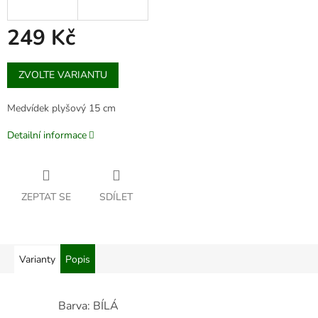
249 Kč
Měrná
ZVOLTE VARIANTU
cena:
Medvídek plyšový 15 cm
Detailní informace
ZEPTAT SE
SDÍLET
Varianty
Popis
Barva: BÍLÁ