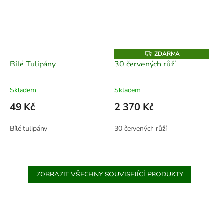
ZDARMA
Z
D
Bílé Tulipány
30 červených růží
A
R
M
A
Skladem
Skladem
49 Kč
2 370 Kč
Bílé tulipány
30 červených růží
ZOBRAZIT VŠECHNY SOUVISEJÍCÍ PRODUKTY
Z
á
p