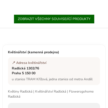
ZOBRAZIT VŠECHNY SOUVISEJÍCÍ PRODUKTY
Z
á
p
a
t
Květinářství (kamenná prodejna)
í
📍 Adresa květinářství
Radlická 1302/76
Praha 5 150 00
u stanice TRAM Křížová, jedna stanice od metra Anděl
Květiny Radlická | Květinářství Radlická | Flowersgohome
Radlická