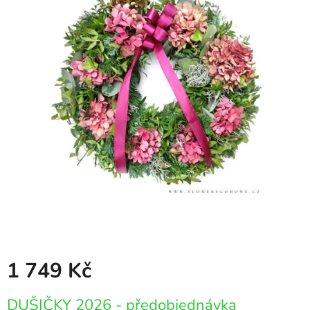
1 749 Kč
Měrná
DUŠIČKY 2026 - předobjednávka
cena: