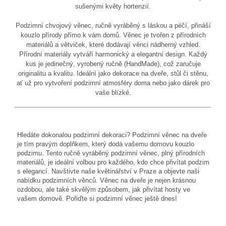
sušenými květy hortenzií.
Podzimní chvojový věnec, ručně vyráběný s láskou a péčí, přináší
kouzlo přírody přímo k vám domů. Věnec je tvořen z přírodních
materiálů a větviček, které dodávají věnci nádherný vzhled.
Přírodní materiály vytváří harmonický a elegantní design. Každý
kus je jedinečný, vyrobený ručně (HandMade), což zaručuje
originalitu a kvalitu. Ideální jako dekorace na dveře, stůl či stěnu,
ať už pro vytvoření podzimní atmosféry doma nebo jako dárek pro
vaše blízké.
Hledáte dokonalou podzimní dekoraci? Podzimní věnec na dveře
je tím pravým doplňkem, který dodá vašemu domovu kouzlo
podzimu. Tento ručně vyráběný podzimní věnec, plný přírodních
materiálů, je ideální volbou pro každého, kdo chce přivítat podzim
s elegancí. Navštivte naše květinářství v Praze a objevte naši
nabídku podzimních věnců. Věnec na dveře je nejen krásnou
ozdobou, ale také skvělým způsobem, jak přivítat hosty ve
vašem domově. Pořiďte si podzimní věnec ještě dnes!