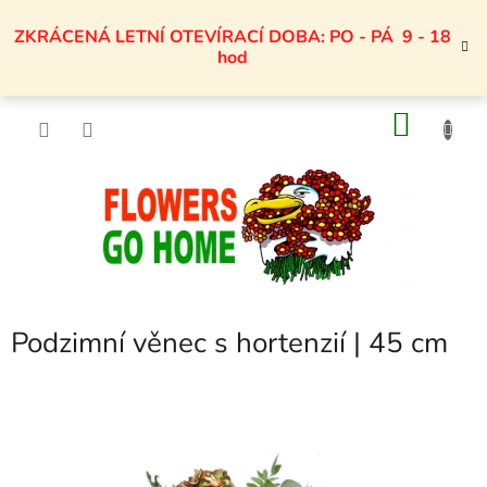
Přejít
na
ZKRÁCENÁ LETNÍ OTEVÍRACÍ DOBA: PO - PÁ 9 - 18
obsah
hod
NÁKU
KOŠÍK
Podzimní věnec s hortenzií | 45 cm