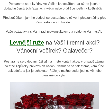
Postaráme se o květiny ve Vašich kancelářích - ať už se jedná o
dodávku čerstvých řezaných květin nebo o údržbu rostlin v květináčích.
Před začátkem jarního období se postaráme o oživení předzahrádky před
Vaší restaurací či hotelem.
Vaše požadavky s Vámi rádi prokonzultujeme a vyjdeme Vám vstříc.
Levnější růže
na Vaší firemní akci?
Vánoční večírek? Galavečer?
Postaráme se o dodání růží až na místo konání akce, v případě zájmu i
včetně zápůjčky převozních nádob. Nemusíte se tak starat, kam růže
uskladníte a jak je uchováte. Růže je možné dodat jednotlivě nebo
uvázané do kytic.