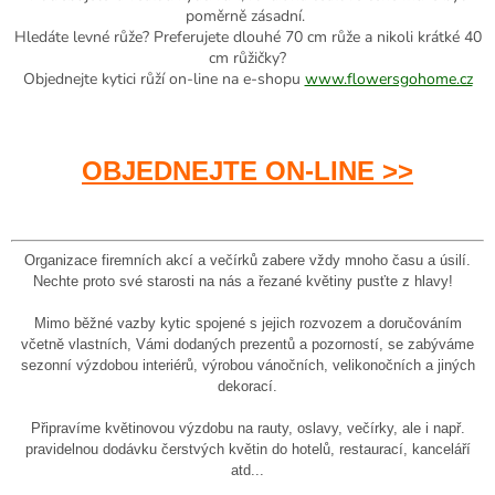
poměrně zásadní.
Hledáte levné růže? Preferujete dlouhé 70 cm růže a nikoli krátké 40
cm růžičky?
Objednejte kytici růží on-line na e-shopu
www.flowersgohome.cz
OBJEDNEJTE ON-LINE >>
Organizace firemních akcí a večírků zabere vždy mnoho času a úsilí.
Nechte proto své starosti na nás a řezané květiny pusťte z hlavy!
Mimo běžné vazby kytic spojené s jejich rozvozem a doručováním
včetně vlastních, Vámi dodaných prezentů a pozorností, se zabýváme
sezonní výzdobou interiérů, výrobou vánočních, velikonočních a jiných
dekorací.
Připravíme květinovou výzdobu na rauty, oslavy, večírky, ale i např.
pravidelnou dodávku čerstvých květin do hotelů, restaurací, kanceláří
atd...