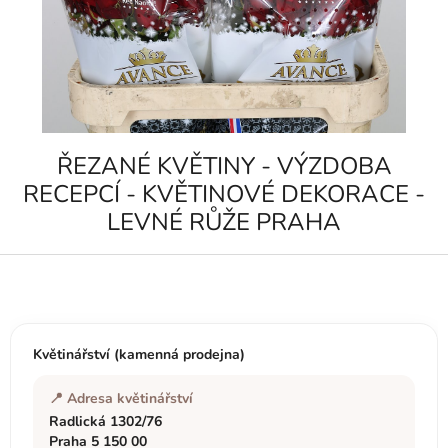
ŘEZANÉ KVĚTINY - VÝZDOBA
RECEPCÍ - KVĚTINOVÉ DEKORACE -
LEVNÉ RŮŽE PRAHA
Z
á
p
a
t
Květinářství (kamenná prodejna)
í
📍 Adresa květinářství
Radlická 1302/76
Praha 5 150 00