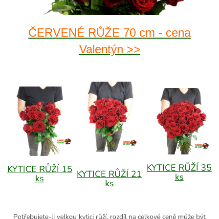
ČERVENÉ RŮŽE 70 cm - cena
Valentýn >>
KYTICE RŮŽÍ 35
KYTICE RŮŽÍ 15
KYTICE RŮŽÍ 21
ks
ks
ks
Potřebujete-li velkou kytici růží, rozdíl na celkové ceně může být