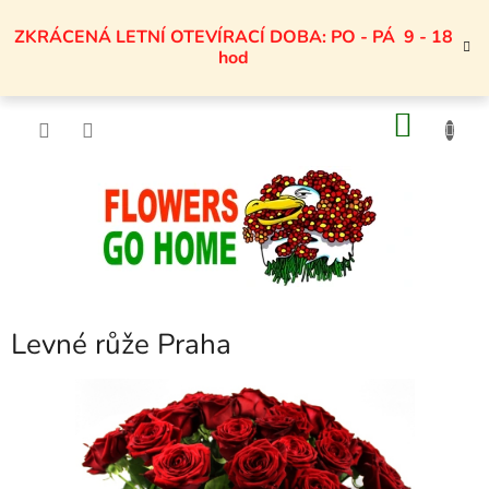
Přejít
na
ZKRÁCENÁ LETNÍ OTEVÍRACÍ DOBA: PO - PÁ 9 - 18
obsah
hod
NÁKU
KOŠÍK
Levné růže Praha