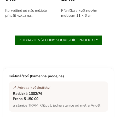
Ke květině od nás můžete
Přáníčka s květinovým
přiložit vzkaz na...
motivem 11 × 6 cm
ZOBRAZIT VŠECHNY SOUVISEJÍCÍ PRODUKTY
Z
á
p
a
t
Květinářství (kamenná prodejna)
í
📍 Adresa květinářství
Radlická 1302/76
Praha 5 150 00
u stanice TRAM Křížová, jedna stanice od metra Anděl