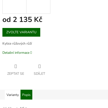
od
2 135 Kč
Měrná
ZVOLTE VARIANTU
cena:
Kytice růžových růží
Detailní informace
ZEPTAT SE
SDÍLET
Varianty
Popis