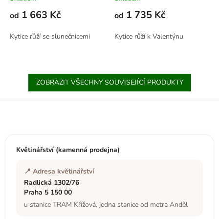
1 663 Kč
1 735 Kč
od
od
Kytice růží se slunečnicemi
Kytice růží k Valentýnu
ZOBRAZIT VŠECHNY SOUVISEJÍCÍ PRODUKTY
Z
á
p
a
t
Květinářství (kamenná prodejna)
í
📍 Adresa květinářství
Radlická 1302/76
Praha 5 150 00
u stanice TRAM Křížová, jedna stanice od metra Anděl