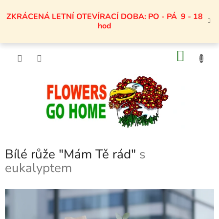
Přejít
na
ZKRÁCENÁ LETNÍ OTEVÍRACÍ DOBA: PO - PÁ 9 - 18
obsah
hod
NÁKU
KOŠÍK
Bílé růže "Mám Tě rád"
s
eukalyptem