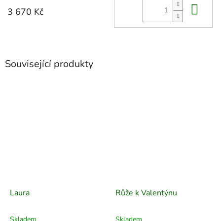
Do 
3 670 Kč
Související produkty
Laura
Růže k Valentýnu
Skladem
Skladem