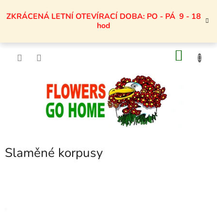
Přejít
na
ZKRÁCENÁ LETNÍ OTEVÍRACÍ DOBA: PO - PÁ 9 - 18
obsah
hod
NÁKU
KOŠÍK
Slaměné korpusy