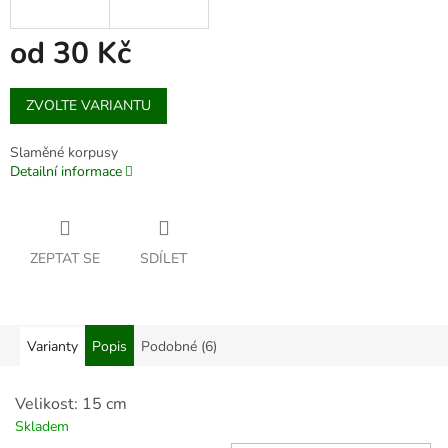
od
30 Kč
Měrná
ZVOLTE VARIANTU
cena:
Slaměné korpusy
Detailní informace
ZEPTAT SE
SDÍLET
Varianty
Popis
Podobné (6)
Velikost: 15 cm
Skladem