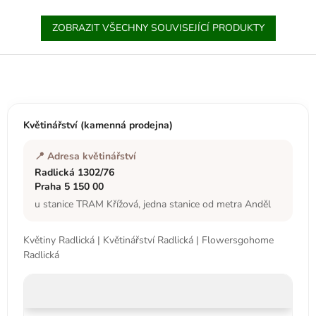
ZOBRAZIT VŠECHNY SOUVISEJÍCÍ PRODUKTY
Z
á
p
a
t
Květinářství (kamenná prodejna)
í
📍 Adresa květinářství
Radlická 1302/76
Praha 5 150 00
u stanice TRAM Křížová, jedna stanice od metra Anděl
Květiny Radlická | Květinářství Radlická | Flowersgohome
Radlická