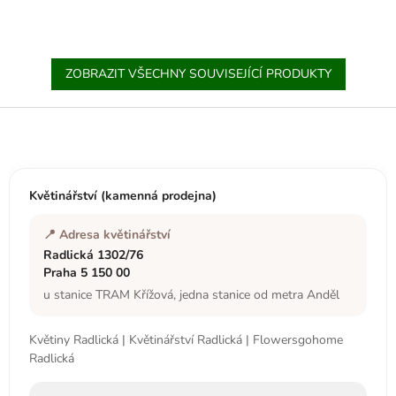
ZOBRAZIT VŠECHNY SOUVISEJÍCÍ PRODUKTY
Z
á
p
a
t
Květinářství (kamenná prodejna)
í
📍 Adresa květinářství
Radlická 1302/76
Praha 5 150 00
u stanice TRAM Křížová, jedna stanice od metra Anděl
Květiny Radlická | Květinářství Radlická | Flowersgohome
Radlická