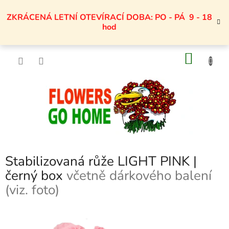
Přejít
na
ZKRÁCENÁ LETNÍ OTEVÍRACÍ DOBA: PO - PÁ 9 - 18
obsah
hod
NÁKU
KOŠÍK
Stabilizovaná růže LIGHT PINK |
černý box
včetně dárkového balení
(viz. foto)