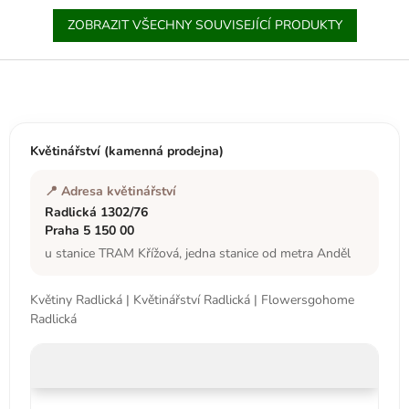
ZOBRAZIT VŠECHNY SOUVISEJÍCÍ PRODUKTY
Z
á
p
a
t
Květinářství (kamenná prodejna)
í
📍 Adresa květinářství
Radlická 1302/76
Praha 5 150 00
u stanice TRAM Křížová, jedna stanice od metra Anděl
Květiny Radlická | Květinářství Radlická | Flowersgohome
Radlická