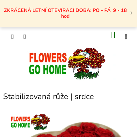
Přejít
na
ZKRÁCENÁ LETNÍ OTEVÍRACÍ DOBA: PO - PÁ 9 - 18
obsah
hod
NÁKU
KOŠÍK
Stabilizovaná růže | srdce