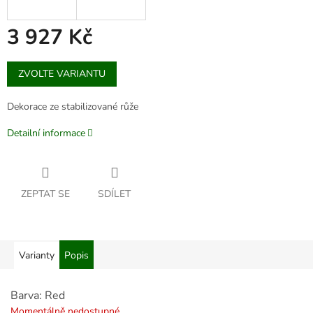
3 927 Kč
Měrná
ZVOLTE VARIANTU
cena:
Dekorace ze stabilizované růže
Detailní informace
ZEPTAT SE
SDÍLET
Varianty
Popis
Barva: Red
Momentálně nedostupné