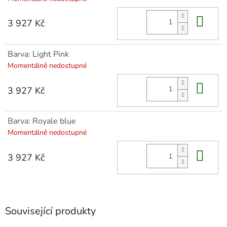
Do 
3 927 Kč
Barva: Light Pink
Momentálně nedostupné
Do 
3 927 Kč
Barva: Royale blue
Momentálně nedostupné
Do 
3 927 Kč
Související produkty