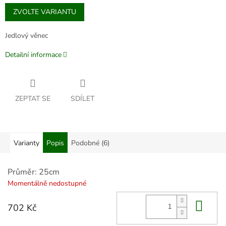
Měrná
ZVOLTE VARIANTU
cena:
Jedlový věnec
Detailní informace
ZEPTAT SE
SDÍLET
Varianty
Popis
Podobné (6)
Průměr: 25cm
Momentálně nedostupné
Do 
702 Kč