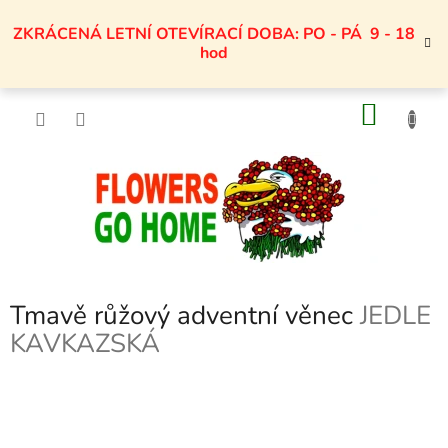
Přejít
na
ZKRÁCENÁ LETNÍ OTEVÍRACÍ DOBA: PO - PÁ 9 - 18
obsah
hod
NÁKU
KOŠÍK
Tmavě růžový adventní věnec
JEDLE
KAVKAZSKÁ