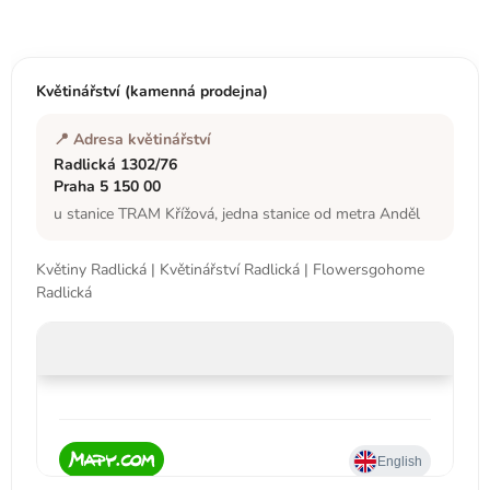
á
p
a
t
Květinářství (kamenná prodejna)
í
📍 Adresa květinářství
Radlická 1302/76
Praha 5 150 00
u stanice TRAM Křížová, jedna stanice od metra Anděl
Květiny Radlická | Květinářství Radlická | Flowersgohome
Radlická