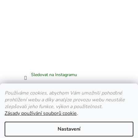
Sledovat na Instagramu
Facebook
Používáme cookies, abychom Vám umožnili pohodlné
prohlížení webu a díky analýze provozu webu neustále
zlepšovali jeho funkce, výkon a použitelnost.
Zásady používání souborů cookie
.
Vytvořil Shoptet
Nastavení