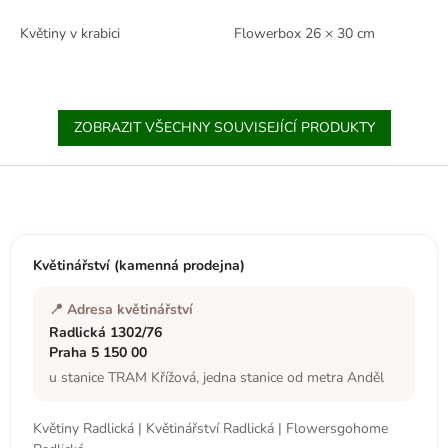
Květiny v krabici
Flowerbox 26 × 30 cm
ZOBRAZIT VŠECHNY SOUVISEJÍCÍ PRODUKTY
Z
á
p
a
t
Květinářství (kamenná prodejna)
í
📍 Adresa květinářství
Radlická 1302/76
Praha 5 150 00
u stanice TRAM Křížová, jedna stanice od metra Anděl
Květiny Radlická | Květinářství Radlická | Flowersgohome