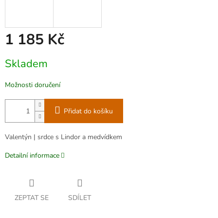
1 185 Kč
Měrná
Skladem
cena:
Možnosti doručení
Přidat do košíku
Valentýn | srdce s Lindor a medvídkem
Detailní informace
ZEPTAT SE
SDÍLET