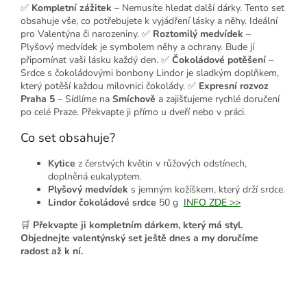
✅
Kompletní zážitek
– Nemusíte hledat další dárky. Tento set
obsahuje vše, co potřebujete k vyjádření lásky a něhy. Ideální
pro Valentýna či narozeniny. ✅
Roztomilý medvídek
–
Plyšový medvídek je symbolem něhy a ochrany. Bude jí
připomínat vaši lásku každý den. ✅
Čokoládové potěšení
–
Srdce s čokoládovými bonbony Lindor je sladkým doplňkem,
který potěší každou milovnici čokolády. ✅
Expresní rozvoz
Praha 5
– Sídlíme na
Smíchově
a zajišťujeme rychlé doručení
po celé Praze. Překvapte ji přímo u dveří nebo v práci.
Co set obsahuje?
Kytice
z čerstvých květin v růžových odstínech,
doplněná eukalyptem.
Plyšový medvídek
s jemným kožíškem, který drží srdce.
Lindor čokoládové srdce
50 g
INFO ZDE >>
🛒
Překvapte ji kompletním dárkem, který má styl.
Objednejte valentýnský set ještě dnes a my doručíme
radost až k ní.