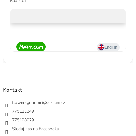
Radlická
Kontakt
flowersgohome
@
seznam.cz
775111349
775198929
Sleduj nás na Facebooku