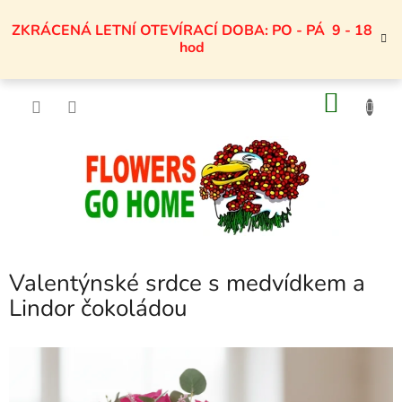
Přejít
na
ZKRÁCENÁ LETNÍ OTEVÍRACÍ DOBA: PO - PÁ 9 - 18
obsah
hod
NÁKU
KOŠÍK
Valentýnské srdce s medvídkem a
Lindor čokoládou