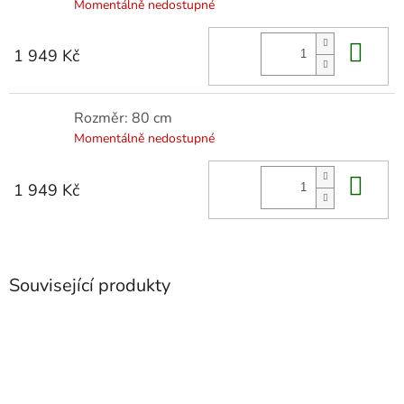
Momentálně nedostupné
Do 
1 949 Kč
Rozměr: 80 cm
Momentálně nedostupné
Do 
1 949 Kč
Související produkty