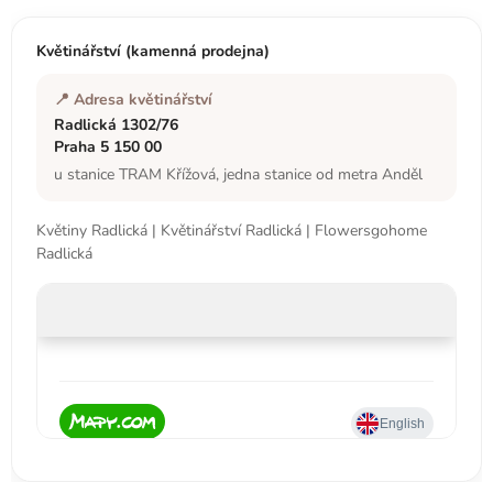
a
t
Květinářství (kamenná prodejna)
í
📍 Adresa květinářství
Radlická 1302/76
Praha 5 150 00
u stanice TRAM Křížová, jedna stanice od metra Anděl
Květiny Radlická | Květinářství Radlická | Flowersgohome
Radlická