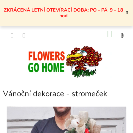
Přejít
na
ZKRÁCENÁ LETNÍ OTEVÍRACÍ DOBA: PO - PÁ 9 - 18
obsah
hod
NÁKU
KOŠÍK
Vánoční dekorace - stromeček