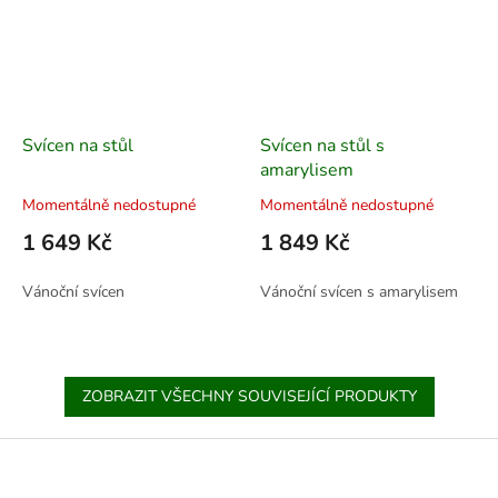
Svícen na stůl
Svícen na stůl s
amarylisem
Momentálně nedostupné
Momentálně nedostupné
1 649 Kč
1 849 Kč
Vánoční svícen
Vánoční svícen s amarylisem
ZOBRAZIT VŠECHNY SOUVISEJÍCÍ PRODUKTY
Z
á
p