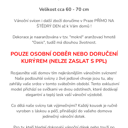
Velikost cca 60 - 70 cm
Vánoční svícen i další zboží doručíme v Praze PŘÍMO NA
ŠTĚDRÝ DEN až k Vám domů !
Dekorace je naaranžována v tzv. "mokré" aranžovací hmotě
"Oasis", tudíž má dlouhou životnost.
POUZE OSOBNÍ ODBĚR NEBO DORUČENÍ
KURÝREM (NELZE ZASLAT S PPL)
Rozjasněte váš domov tím nejkrásnějším vánočním svícnem! ️
Naše podlouhlé svícny z živé jedlové chvoje jsou tu, aby
zahřály vaše srdce v tomto svátečním období. Tento exkluzivní
model přichází se svíčkami ve dvou odstínech, které dodávají
elegantní a teplý lesk vaší vánoční výzdobě.
Co dělá naše svícny tak výjimečnými? Každý kousek je ručně
vyroben s láskou a péčí, přinášející do vašeho domova
jedinečný vánoční dotek.
Pro ty, kteří hledají dokonalý vánoční dárek nebo touží po