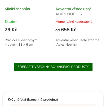
Miniblahopřání
Adventní věnec zlatý
ABIES NOBILIS
Skladem
Momentálně nedostupné
29 Kč
658 Kč
od
Přáníčka s květinovým
Adventní věnec, Jedle stříbrná
motivem 11 × 6 cm
(Abies Nobilis)
ZOBRAZIT VŠECHNY SOUVISEJÍCÍ PRODUKTY
Z
á
p
a
t
Květinářství (kamenná prodejna)
í