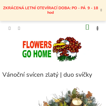
Přejít
na
ZKRÁCENÁ LETNÍ OTEVÍRACÍ DOBA: PO - PÁ 9 - 18
obsah
hod
NÁKU
KOŠÍK
Vánoční svícen zlatý | duo svíčky