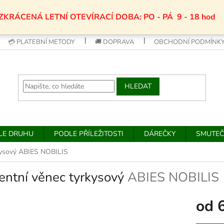
ZKRÁCENÁ LETNÍ OTEVÍRACÍ DOBA: PO - PÁ 9 - 18 hod
💳 PLATEBNÍ METODY
🚚 DOPRAVA
OBCHODNÍ PODMÍNK
HLEDAT
DLE DRUHU
PODLE PŘÍLEŽITOSTI
DÁREČKY
SMUTEČ
kysový
ABIES NOBILIS
entní věnec tyrkysový
ABIES NOBILIS
od
Měrná