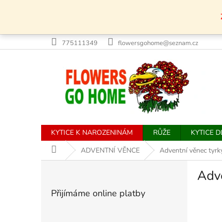
Přejít
na
obsah
775111349
flowersgohome@seznam.cz
KYTICE K NAROZENINÁM
RŮŽE
KYTICE 
Domů
ADVENTNÍ VĚNCE
Adventní věnec tyr
P
Adv
o
s
Přijímáme online platby
t
r
a