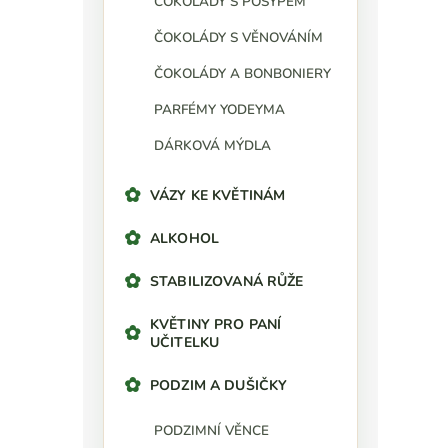
ČOKOLÁDY S POSYPEM
ČOKOLÁDY S VĚNOVÁNÍM
ČOKOLÁDY A BONBONIERY
PARFÉMY YODEYMA
DÁRKOVÁ MÝDLA
VÁZY KE KVĚTINÁM
ALKOHOL
STABILIZOVANÁ RŮŽE
KVĚTINY PRO PANÍ
UČITELKU
PODZIM A DUŠIČKY
PODZIMNÍ VĚNCE