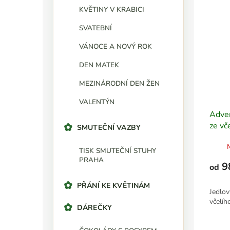
KVĚTINY V KRABICI
SVATEBNÍ
VÁNOCE A NOVÝ ROK
DEN MATEK
MEZINÁRODNÍ DEN ŽEN
VALENTÝN
Adven
ze vč
SMUTEČNÍ VAZBY
TISK SMUTEČNÍ STUHY
PRAHA
9
od
PŘÁNÍ KE KVĚTINÁM
Jedlov
včelíh
DÁREČKY