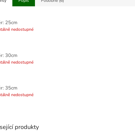
anty
Popis
Podobné (6)
r: 25cm
álně nedostupné
r: 30cm
álně nedostupné
r: 35cm
álně nedostupné
sející produkty