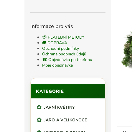
n
n
í
p
Informace pro vás
a
n
💳 PLATEBNÍ METODY
e
🚚 DOPRAVA
Obchodní podmínky
l
Ochrana osobních údajů
☎ Objednávka po telefonu
Moje objednávka
Přeskočit
KATEGORIE
kategorie
JARNÍ KVĚTINY
JARO A VELIKONOCE