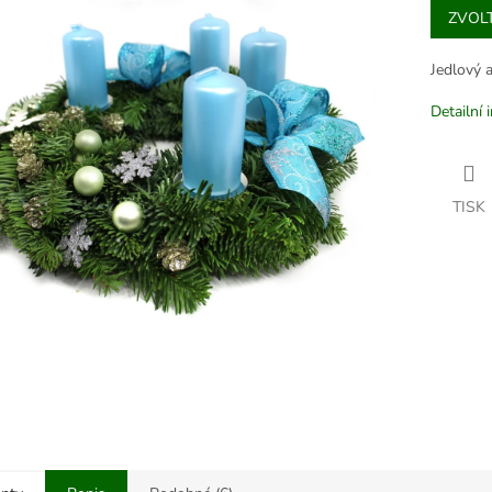
ZVOL
cena:
Jedlový 
Detailní 
TISK