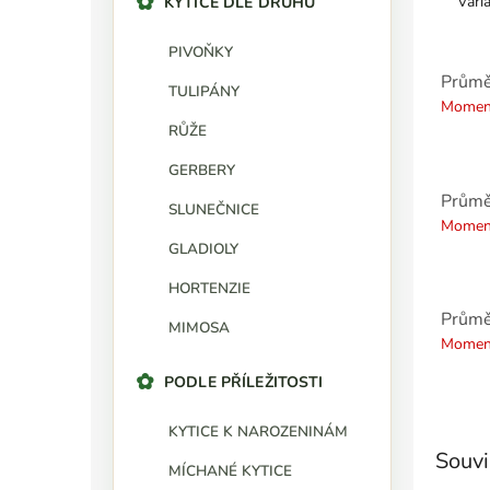
Vari
KYTICE DLE DRUHU
PIVOŇKY
Průmě
TULIPÁNY
Moment
RŮŽE
GERBERY
Průmě
SLUNEČNICE
Moment
GLADIOLY
HORTENZIE
Průmě
MIMOSA
Moment
PODLE PŘÍLEŽITOSTI
KYTICE K NAROZENINÁM
Souvi
MÍCHANÉ KYTICE