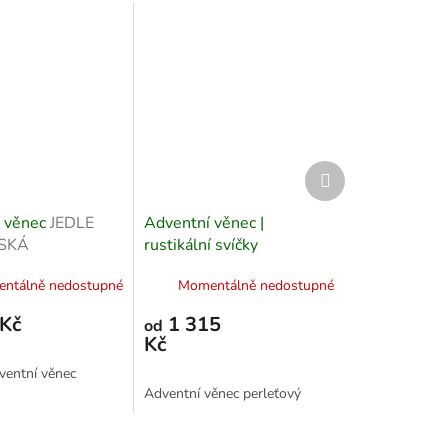
Další
produkt
 věnec
JEDLE
Adventní věnec |
SKÁ
rustikální svíčky
ntálně nedostupné
Momentálně nedostupné
Kč
1 315
od
Kč
ventní věnec
Adventní věnec perleťový