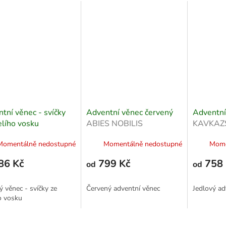
tní věnec - svíčky
Adventní věnec červený
Adventní
elího vosku
ABIES NOBILIS
KAVKAZ
Momentálně nedostupné
Momentálně nedostupné
Mome
86 Kč
799 Kč
758 
od
od
ý věnec - svíčky ze
Červený adventní věnec
Jedlový ad
o vosku