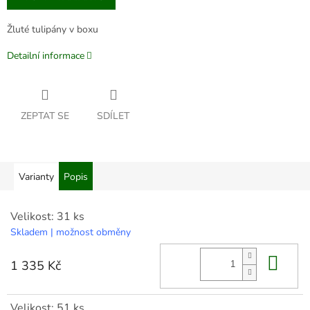
Žluté tulipány v boxu
Detailní informace
ZEPTAT SE
SDÍLET
Varianty
Popis
Velikost: 31 ks
Skladem | možnost obměny
Do 
1 335 Kč
Velikost: 51 ks