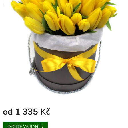
od
1 335 Kč
Měrná
ZVOLTE VARIANTU
cena: