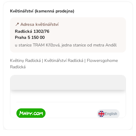
a
t
Květinářství (kamenná prodejna)
í
📍 Adresa květinářství
Radlická 1302/76
Praha 5 150 00
u stanice TRAM Křížová, jedna stanice od metra Anděl
Květiny Radlická | Květinářství Radlická | Flowersgohome
Radlická