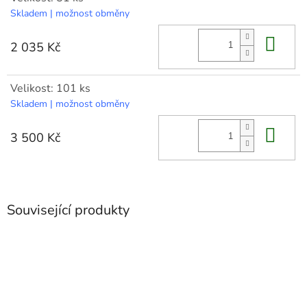
Skladem | možnost obměny
Do 
2 035 Kč
Velikost: 101 ks
Skladem | možnost obměny
Do 
3 500 Kč
Související produkty