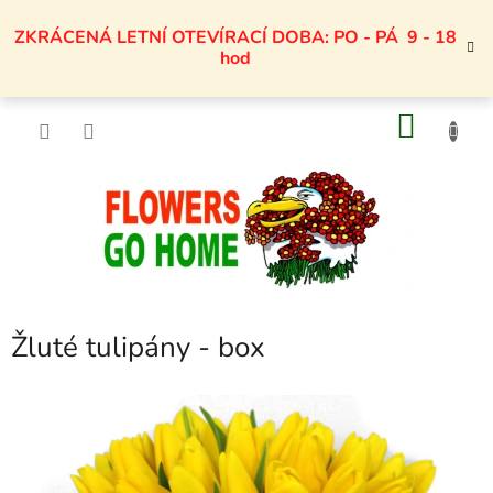
Přejít
na
ZKRÁCENÁ LETNÍ OTEVÍRACÍ DOBA: PO - PÁ 9 - 18
obsah
hod
NÁKU
KOŠÍK
Žluté tulipány - box