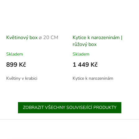
Květinový box
⌀ 20 CM
Kytice k narozeninám |
růžový box
Skladem
Skladem
899 Kč
1 449 Kč
Květiny v krabici
Kytice k narozeninám
ZOBRAZIT VŠECHNY SOUVISEJÍCÍ PRODUKTY
Z
á
p