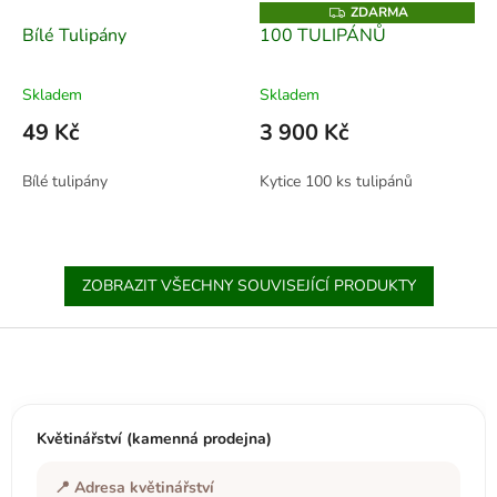
ZDARMA
Z
D
Bílé Tulipány
100 TULIPÁNŮ
A
R
M
A
Skladem
Skladem
49 Kč
3 900 Kč
Bílé tulipány
Kytice 100 ks tulipánů
ZOBRAZIT VŠECHNY SOUVISEJÍCÍ PRODUKTY
Z
á
p
a
t
Květinářství (kamenná prodejna)
í
📍 Adresa květinářství