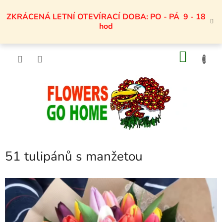
Přejít
na
ZKRÁCENÁ LETNÍ OTEVÍRACÍ DOBA: PO - PÁ 9 - 18
obsah
hod
NÁKU
KOŠÍK
51 tulipánů s manžetou