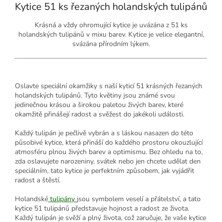
Kytice 51 ks řezaných holandských tulipánů
Krásná a vždy ohromující kytice je uvázána z 51 ks
holandských tulipánů v mixu barev. Kytice je velice elegantní,
svázána přírodním lýkem.
Oslavte speciální okamžiky s naší kyticí 51 krásných řezaných
holandských tulipánů. Tyto květiny jsou známé svou
jedinečnou krásou a širokou paletou živých barev, které
okamžitě přinášejí radost a svěžest do jakékoli události.
Každý tulipán je pečlivě vybrán a s láskou nasazen do této
působivé kytice, která přináší do každého prostoru okouzlující
atmosféru plnou živých barev a optimismu. Bez ohledu na to,
zda oslavujete narozeniny, svátek nebo jen chcete udělat den
speciálním, tato kytice je perfektním způsobem, jak vyjádřit
radost a štěstí.
Holandské
tulipány
jsou symbolem veselí a přátelství, a tato
kytice 51 tulipánů představuje hojnost a radost ze života.
Každý tulipán je svěží a plný života, což zaručuje, že vaše kytice