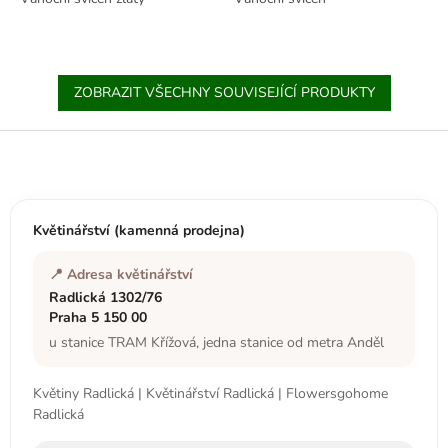
ZOBRAZIT VŠECHNY SOUVISEJÍCÍ PRODUKTY
Z
á
p
a
t
Květinářství (kamenná prodejna)
í
📍 Adresa květinářství
Radlická 1302/76
Praha 5 150 00
u stanice TRAM Křížová, jedna stanice od metra Anděl
Květiny Radlická | Květinářství Radlická | Flowersgohome
Radlická