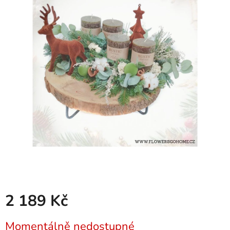
2 189 Kč
Měrná
Momentálně nedostupné
cena: