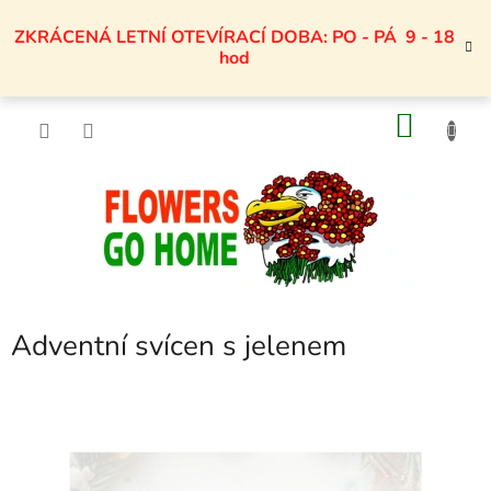
Přejít
na
ZKRÁCENÁ LETNÍ OTEVÍRACÍ DOBA: PO - PÁ 9 - 18
obsah
hod
NÁKU
KOŠÍK
Adventní svícen s jelenem