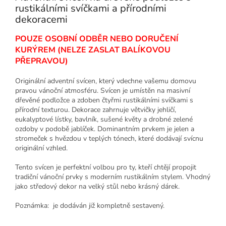
rustikálními svíčkami a přírodními
dekoracemi
POUZE OSOBNÍ ODBĚR NEBO DORUČENÍ
KURÝREM (NELZE ZASLAT BALÍKOVOU
PŘEPRAVOU)
Originální adventní svícen, který vdechne vašemu domovu
pravou vánoční atmosféru. Svícen je umístěn na masivní
dřevěné podložce a zdoben čtyřmi rustikálními svíčkami s
přírodní texturou. Dekorace zahrnuje větvičky jehličí,
eukalyptové lístky, bavlník, sušené květy a drobné zelené
ozdoby v podobě jablíček. Dominantním prvkem je jelen a
stromeček s hvězdou v teplých tónech, které dodávají svícnu
originální vzhled.
Tento svícen je perfektní volbou pro ty, kteří chtějí propojit
tradiční vánoční prvky s moderním rustikálním stylem. Vhodný
jako středový dekor na velký stůl nebo krásný dárek.
Poznámka: je dodáván již kompletně sestavený.