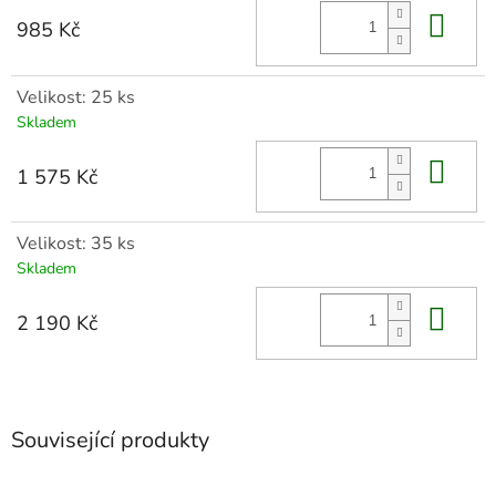
Do 
985 Kč
Velikost: 25 ks
Skladem
Do 
1 575 Kč
Velikost: 35 ks
Skladem
Do 
2 190 Kč
Související produkty