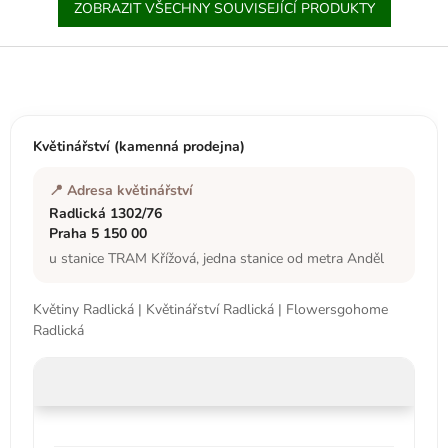
ZOBRAZIT VŠECHNY SOUVISEJÍCÍ PRODUKTY
Z
á
p
a
t
Květinářství (kamenná prodejna)
í
📍 Adresa květinářství
Radlická 1302/76
Praha 5 150 00
u stanice TRAM Křížová, jedna stanice od metra Anděl
Květiny Radlická | Květinářství Radlická | Flowersgohome
Radlická