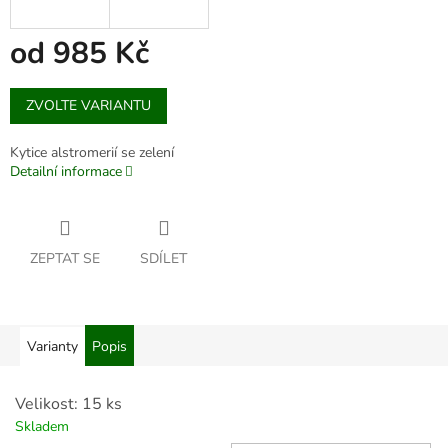
od
985 Kč
Měrná
ZVOLTE VARIANTU
cena:
Kytice alstromerií se zelení
Detailní informace
ZEPTAT SE
SDÍLET
Varianty
Popis
Velikost: 15 ks
Skladem