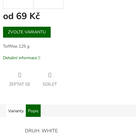
od
69 Kč
Měrná
ZVOLTE VARIANTU
cena:
Toffifee 125 g
Detailní informace
ZEPTAT SE
SDÍLET
Varianty
Popis
DRUH: WHITE