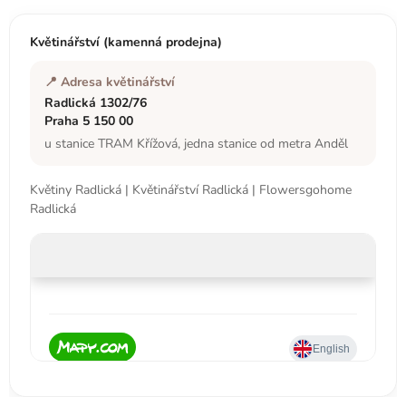
a
t
Květinářství (kamenná prodejna)
í
📍 Adresa květinářství
Radlická 1302/76
Praha 5 150 00
u stanice TRAM Křížová, jedna stanice od metra Anděl
Květiny Radlická | Květinářství Radlická | Flowersgohome
Radlická