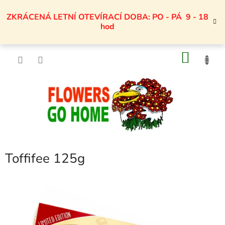
Přejít
na
ZKRÁCENÁ LETNÍ OTEVÍRACÍ DOBA: PO - PÁ 9 - 18
obsah
hod
NÁKU
KOŠÍK
Toffifee 125g