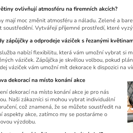
větiny ovlivňují atmosféru na firemních akcích?
ny mají moc změnit atmosféru a náladu. Zelené a bare
t soustředění. Vytvářejí příjemné prostředí, které vyzý
y zápůjčky a odprodeje váziček s řezanými květinam
služba nabízí flexibilitu, která vám umožní vybrat si
ěných váziček. Zápůjčka je skvělou volbou, pokud plá
dej váziček vám umožní mít dekorace k dispozici na víc
va dekorací na místo konání akce
ení dekorací na místo konání akce je pro nás
tou. Naši zákazníci si mohou vybrat individuální
oručení, což znamená, že se můžete soustředit na
ní aspekty akce, zatímco my se postaráme o
novou výzdobu.