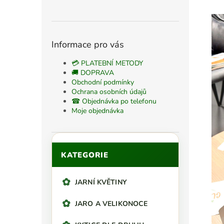
n
n
í
p
Informace pro vás
a
n
💳 PLATEBNÍ METODY
e
🚚 DOPRAVA
Obchodní podmínky
l
Ochrana osobních údajů
☎ Objednávka po telefonu
Moje objednávka
Přeskočit
KATEGORIE
kategorie
JARNÍ KVĚTINY
JARO A VELIKONOCE