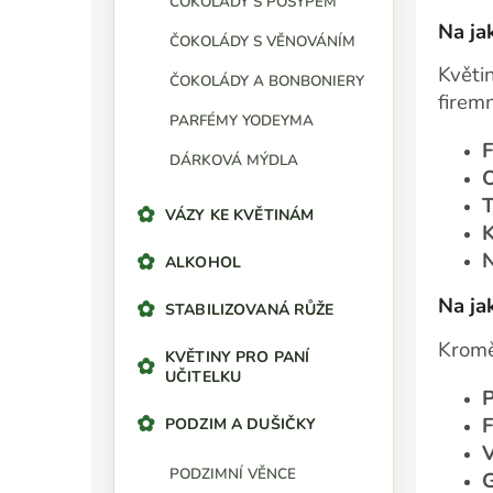
ČOKOLÁDY S POSYPEM
Na ja
ČOKOLÁDY S VĚNOVÁNÍM
Květi
ČOKOLÁDY A BONBONIERY
firem
PARFÉMY YODEYMA
F
DÁRKOVÁ MÝDLA
O
T
VÁZY KE KVĚTINÁM
K
N
ALKOHOL
Na ja
STABILIZOVANÁ RŮŽE
Kromě
KVĚTINY PRO PANÍ
UČITELKU
P
F
PODZIM A DUŠIČKY
V
PODZIMNÍ VĚNCE
G