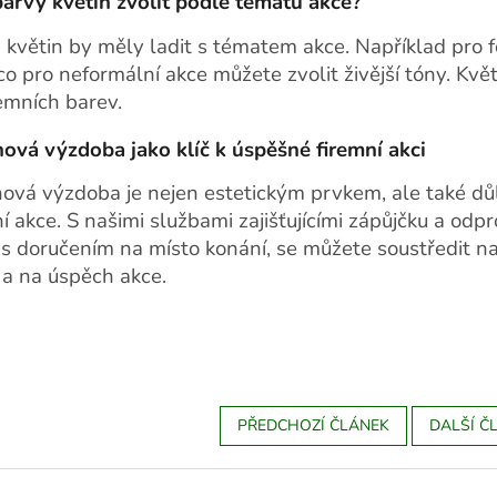
barvy květin zvolit podle tématu akce?
 květin by měly ladit s tématem akce. Například pro 
co pro neformální akce můžete zvolit živější tóny. Kv
remních barev.
nová výzdoba jako klíč k úspěšné firemní akci
nová výzdoba je nejen estetickým prvkem, ale také dů
í akce. S našimi službami zajišťujícími zápůjčku a odp
 s doručením na místo konání, se můžete soustředit na 
 a na úspěch akce.
PŘEDCHOZÍ ČLÁNEK
DALŠÍ Č