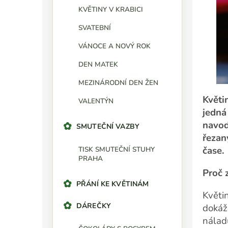
KVĚTINY V KRABICI
SVATEBNÍ
VÁNOCE A NOVÝ ROK
DEN MATEK
MEZINÁRODNÍ DEN ŽEN
Květi
VALENTÝN
jedná
navod
SMUTEČNÍ VAZBY
řezan
čase.
TISK SMUTEČNÍ STUHY
PRAHA
Proč 
PŘÁNÍ KE KVĚTINÁM
Květin
DÁREČKY
dokáž
nálad