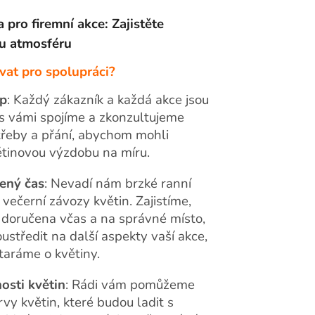
pro firemní akce: Zajistěte
u atmosféru
vat pro spolupráci?
up
: Každý zákazník a každá akce jsou
 s vámi spojíme a zkonzultujeme
třeby a přání, abychom mohli
větinovou výzdobu na míru.
ený čas
: Nevadí nám brzké ranní
večerní závozy květin. Zajistíme,
 doručena včas a na správné místo,
ustředit na další aspekty vaší akce,
taráme o květiny.
osti květin
: Rádi vám pomůžeme
vy květin, které budou ladit s