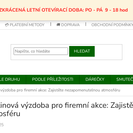
ZKRÁCENÁ LETNÍ OTEVÍRACÍ DOBA: PO - PÁ 9 - 18 hod
💳 PLATEBNÍ METODY
🚚 DOPRAVA
OBCHODNÍ PODMÍNK
HLEDAT
DLE DRUHU
PODLE PŘÍLEŽITOSTI
DÁREČKY
SMUTEČ
 výzdoba pro firemní akce: Zajistěte nezapomenutelnou atmosféru
inová výzdoba pro firemní akce: Zaji
osféru
25