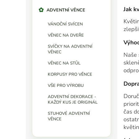
Jak k
ADVENTNÍ VĚNCE
Květi
VÁNOČNÍ SVÍCEN
zlepši
VĚNEC NA DVEŘE
Výhod
SVÍČKY NA ADVENTNÍ
VĚNEC
Naše 
sklen
VĚNEC NA STŮL
odpro
KORPUSY PRO VĚNCE
Dopra
VŠE PRO VÝROBU
Doruč
ADVENTNÍ DEKORACE -
KAŽDÝ KUS JE ORIGINÁL
priori
čas d
STUHOVÉ ADVENTNÍ
ostat
VĚNCE
květi