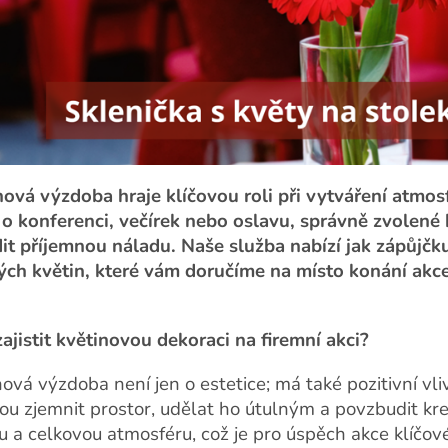
nová výzdoba hraje klíčovou roli při vytváření atmosf
 o konferenci, večírek nebo oslavu, správně zvolené 
it příjemnou náladu. Naše služba nabízí jak zápůjčku
ých květin, které vám doručíme na místo konání ak
zajistit květinovou dekoraci na firemní akci?
ová výzdoba není jen o estetice; má také pozitivní vli
ou zjemnit prostor, udělat ho útulným a povzbudit kre
u a celkovou atmosféru, což je pro úspěch akce klíčové