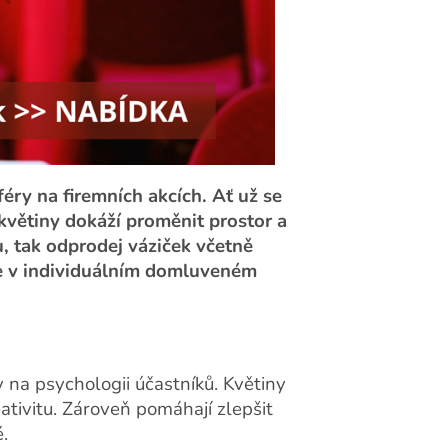
éry na firemních akcích. Ať už se
květiny dokáží proměnit prostor a
, tak odprodej váziček včetně
ce v individuálním domluveném
v na psychologii účastníků. Květiny
ativitu. Zároveň pomáhají zlepšit
.