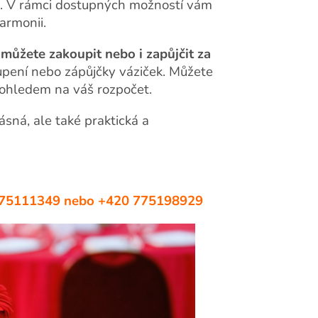
. V rámci dostupných možností vám
armonii.
 můžete zakoupit nebo i zapůjčit za
oupení nebo zápůjčky váziček. Můžete
s ohledem na váš rozpočet.
ásná, ale také praktická a
0 775111349 nebo +420 775198929