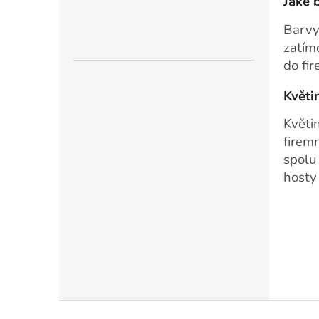
Jaké 
Barvy
zatím
do fi
Květi
Květi
firemn
spolu
hosty
Z