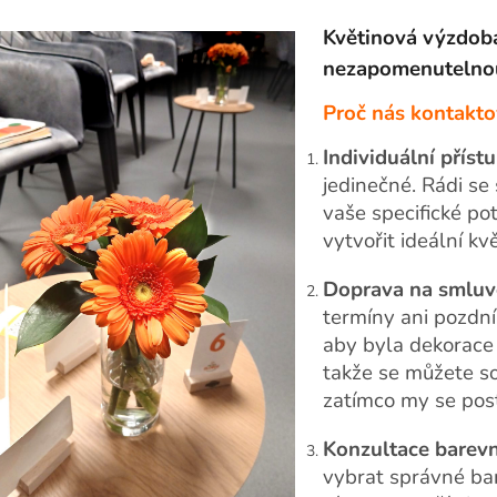
Květinová výzdoba 
nezapomenutelno
Proč nás kontakto
Individuální příst
jedinečné. Rádi se
vaše specifické po
vytvořit ideální k
Doprava na smluv
termíny ani pozdní 
aby byla dekorace
takže se můžete so
zatímco my se pos
Konzultace barevn
vybrat správné bar