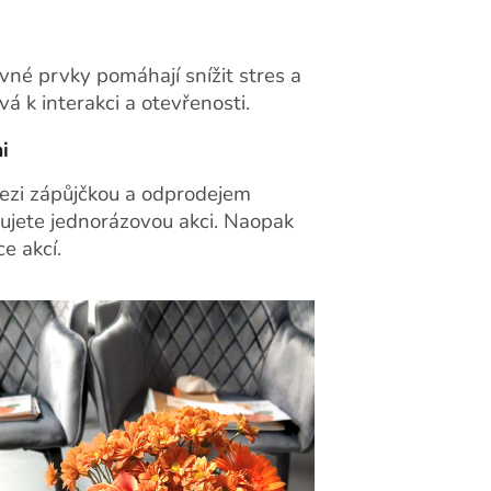
vné prvky pomáhají snížit stres a
vá k interakci a otevřenosti.
i
 mezi zápůjčkou a odprodejem
nujete jednorázovou akci. Naopak
e akcí.