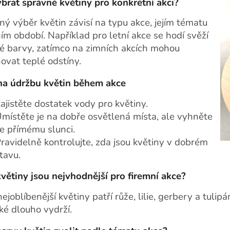
ybrat správné květiny pro konkrétní akci?
ný výběr květin závisí na typu akce, jejím tématu
ím období. Například pro letní akce se hodí svěží
né barvy, zatímco na zimních akcích mohou
ovat teplé odstíny.
na údržbu květin během akce
ajistěte dostatek vody pro květiny.
místěte je na dobře osvětlená místa, ale vyhněte
e přímému slunci.
ravidelně kontrolujte, zda jsou květiny v dobrém
tavu.
květiny jsou nejvhodnější pro firemní akce?
ejoblíbenější květiny patří růže, lilie, gerbery a tulip
ké dlouho vydrží.