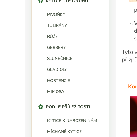
KYTICE DLE DRUHU
p
PIVOŇKY
V
TULIPÁNY
d
RŮŽE
s
GERBERY
Tyto v
SLUNEČNICE
přizp
GLADIOLY
HORTENZIE
Kon
MIMOSA
PODLE PŘÍLEŽITOSTI
KYTICE K NAROZENINÁM
MÍCHANÉ KYTICE