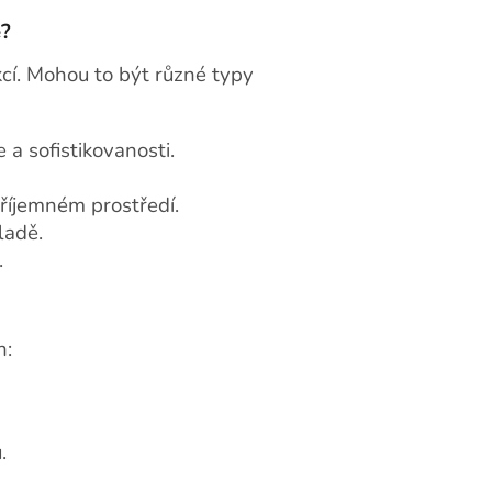
e?
cí. Mohou to být r
ůzné typy
a sofistikovanosti.
říjemném prostředí.
ladě.
.
h:
.