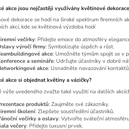
ké akce jsou nejčastěji využívány květinové dekorac
nové dekorace se hodí na široké spektrum firemních ak
ních akcí, kde se květinová výzdoba hodí
iremní večírky
: Přidejte emoce do atmosféry elegance 
slavy výročí firmy
: Symbolizujte úspěch a růst.
eambuildingové akce
: Umožněte týmům spojit se v p
onference a semináře
: Udržujte účastníky v dobré ná
etworkingové akce
: Usnadněte navazování kontaktů
ké akce si objednat květiny a vázičky?
 výše uvedeného zvažte také využití na dalších akcíc
rezentace produktů
: Zaujměte své zákazníky.
iremní školení
: Zlepšete soustředění účastníků.
ánoční večírky a oslavy
: Vytvořte sváteční atmosféru
ala večery
: Přidejte luxusní prvek.