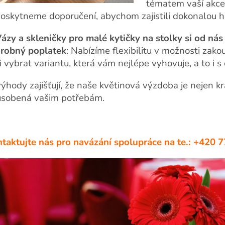
tématem vaší akce
oskytneme doporučení, abychom zajistili dokonalou h
ázy a skleničky pro malé kytičky na stolky si od nás
robný poplatek
: Nabízíme flexibilitu v možnosti zak
i vybrat variantu, která vám nejlépe vyhovuje, a to i 
ýhody zajišťují, že naše květinová výzdoba je nejen kr
ůsobená vašim potřebám.
taktujte nás pro navázání spolupráce na te.: +42