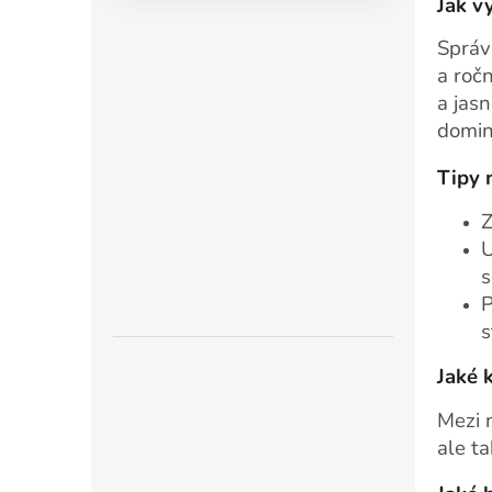
Jak v
Správ
a ročn
a jas
domin
Tipy 
Z
U
s
P
s
Jaké 
Mezi n
ale ta