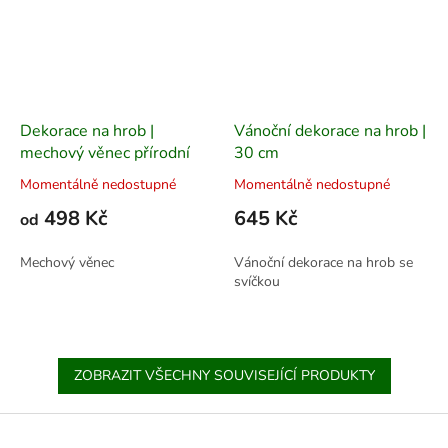
Dekorace na hrob |
Vánoční dekorace na hrob |
mechový věnec přírodní
30 cm
Momentálně nedostupné
Momentálně nedostupné
498 Kč
645 Kč
od
Mechový věnec
Vánoční dekorace na hrob se
svíčkou
ZOBRAZIT VŠECHNY SOUVISEJÍCÍ PRODUKTY
Z
á