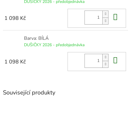
DUŠIČKY 2026 - předobjednávka
Do 
1 098 Kč
Barva: BÍLÁ
DUŠIČKY 2026 - předobjednávka
Do 
1 098 Kč
Související produkty