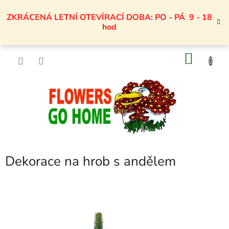
Přejít
na
ZKRÁCENÁ LETNÍ OTEVÍRACÍ DOBA: PO - PÁ 9 - 18
obsah
hod
NÁKU
KOŠÍK
Dekorace na hrob s andělem