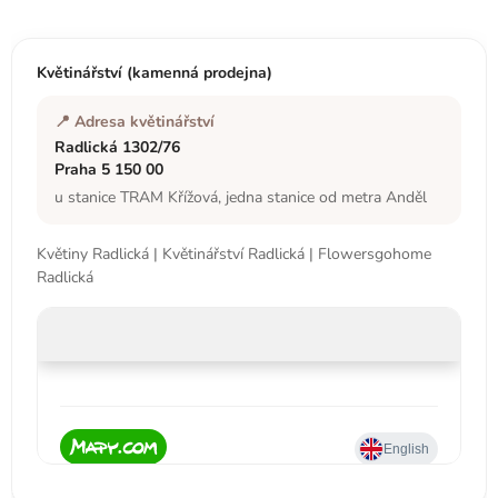
p
a
t
Květinářství (kamenná prodejna)
í
📍 Adresa květinářství
Radlická 1302/76
Praha 5 150 00
u stanice TRAM Křížová, jedna stanice od metra Anděl
Květiny Radlická | Květinářství Radlická | Flowersgohome
Radlická