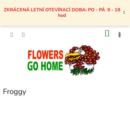
Přejít
na
ZKRÁCENÁ LETNÍ OTEVÍRACÍ DOBA: PO - PÁ 9 - 18
obsah
hod
NÁKU
KOŠÍK
Froggy