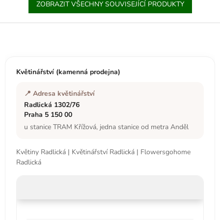
ZOBRAZIT VŠECHNY SOUVISEJÍCÍ PRODUKTY
Z
á
p
a
t
Květinářství (kamenná prodejna)
í
📍 Adresa květinářství
Radlická 1302/76
Praha 5 150 00
u stanice TRAM Křížová, jedna stanice od metra Anděl
Květiny Radlická | Květinářství Radlická | Flowersgohome
Radlická