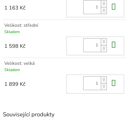
Do 
1 163 Kč
Velikost: střední
Skladem
Do 
1 598 Kč
Velikost: velká
Skladem
Do 
1 899 Kč
Související produkty