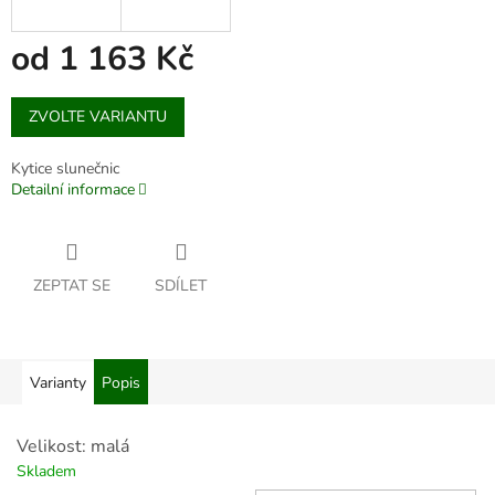
od
1 163 Kč
Měrná
ZVOLTE VARIANTU
cena:
Kytice slunečnic
Detailní informace
ZEPTAT SE
SDÍLET
Varianty
Popis
Velikost: malá
Skladem