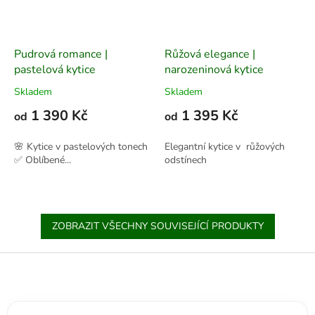
Pudrová romance |
Růžová elegance |
pastelová kytice
narozeninová kytice
Skladem
Skladem
1 390 Kč
1 395 Kč
od
od
🌸 Kytice v pastelových tonech
Elegantní kytice v růžových
✅ Oblíbené...
odstínech
ZOBRAZIT VŠECHNY SOUVISEJÍCÍ PRODUKTY
Z
á
p
a