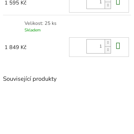
Do 
1 595 Kč
Velikost: 25 ks
Skladem
Do 
1 849 Kč
Související produkty