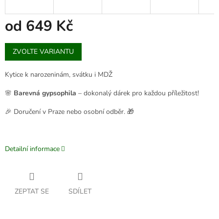
od
649 Kč
Měrná
ZVOLTE VARIANTU
cena:
Kytice k narozeninám, svátku i MDŽ
🌸
Barevná gypsophila
– dokonalý dárek pro každou příležitost!
🎉 Doručení v Praze nebo osobní odběr. 🎁
Detailní informace
ZEPTAT SE
SDÍLET