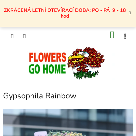
Přejít
na
ZKRÁCENÁ LETNÍ OTEVÍRACÍ DOBA: PO - PÁ 9 - 18
obsah
hod
NÁKU
KOŠÍK
Gypsophila Rainbow