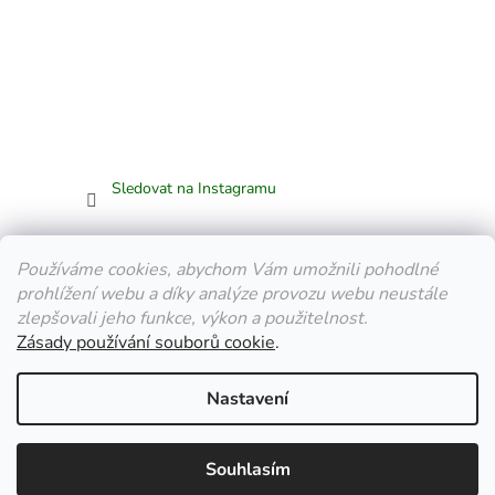
Sledovat na Instagramu
Facebook
Používáme cookies, abychom Vám umožnili pohodlné
prohlížení webu a díky analýze provozu webu neustále
Flowersgohome.cz
zlepšovali jeho funkce, výkon a použitelnost.
Zásady používání souborů cookie
.
Vytvořil Shoptet
Nastavení
Copyright 2026
Flowersgohome.cz
. Všechna práva vyhrazena.
Souhlasím
Upravit nastavení cookies
▼
✕
Dnes: 9:00 - 18:00