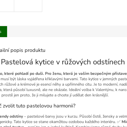
s
ailní popis produktu
 Pastelová kytice v růžových odstínech
o, které pohladí po duši. Pro ženu, která je vaším bezpečným přístav
 musí být láska vyjádřena křiklavými barvami. Tato kytice v jemných past
ch růžové a krémové je esencí něhy a upřímného citu. Je to moderní, nad
a, která působí luxusně, ale ne okázale. Ideální volba k Valentýnu, k nar
prostě jen proto, že ji milujete a chcete jí udělat den krásnější.
č zvolit tuto pastelovou harmonii?
endy odstíny
– pastelové barvy jsou v kurzu. Působí čistě, žensky a velm
genicky. Tato kytice se stane okamžitou ozdobou každého interiéru. ✅
Mí