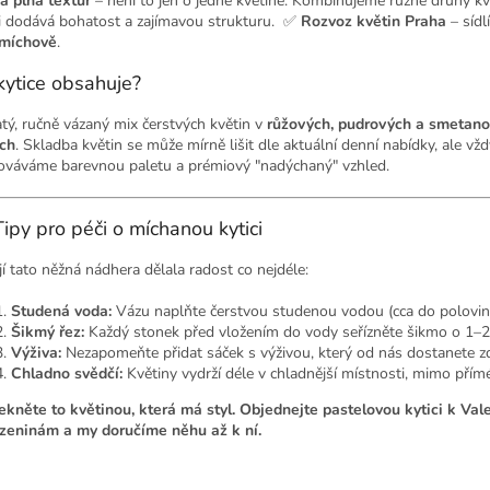
a plná textur
– není to jen o jedné květině. Kombinujeme různé druhy kv
ci dodává bohatost a zajímavou strukturu. ✅
Rozvoz květin Praha
– síd
míchově
.
kytice obsahuje?
tý, ručně vázaný mix čerstvých květin v
růžových, pudrových a smetan
ch
. Skladba květin se může mírně lišit dle aktuální denní nabídky, ale vžd
ováváme barevnou paletu a prémiový "nadýchaný" vzhled.
Tipy pro péči o míchanou kytici
jí tato něžná nádhera dělala radost co nejdéle:
Studená voda:
Vázu naplňte čerstvou studenou vodou (cca do polovin
Šikmý řez:
Každý stonek před vložením do vody seřízněte šikmo o 1–2
Výživa:
Nezapomeňte přidat sáček s výživou, který od nás dostanete z
Chladno svědčí:
Květiny vydrží déle v chladnější místnosti, mimo přím
ekněte to květinou, která má styl. Objednejte pastelovou kytici k Val
zeninám a my doručíme něhu až k ní.