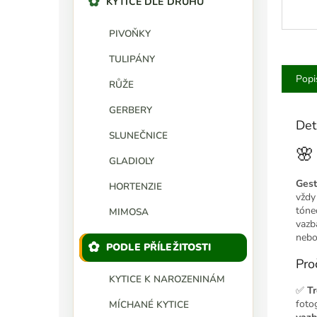
KYTICE DLE DRUHU
PIVOŇKY
TULIPÁNY
Popi
RŮŽE
GERBERY
Det
SLUNEČNICE
🌸
GLADIOLY
Gest
HORTENZIE
vždy
tóne
MIMOSA
vazb
nebo 
PODLE PŘÍLEŽITOSTI
Pro
KYTICE K NAROZENINÁM
✅
Tr
foto
MÍCHANÉ KYTICE