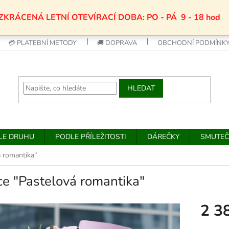
ZKRÁCENÁ LETNÍ OTEVÍRACÍ DOBA: PO - PÁ 9 - 18 hod
💳 PLATEBNÍ METODY
🚚 DOPRAVA
OBCHODNÍ PODMÍNK
HLEDAT
DLE DRUHU
PODLE PŘÍLEŽITOSTI
DÁREČKY
SMUTEČ
á romantika"
ce "Pastelová romantika"
2 3
Měrná