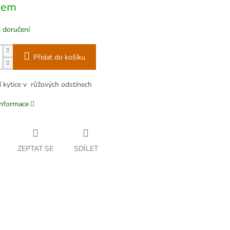
dem
 doručení
Přidat do košíku
í kytice v růžových odstínech
informace
ZEPTAT SE
SDÍLET