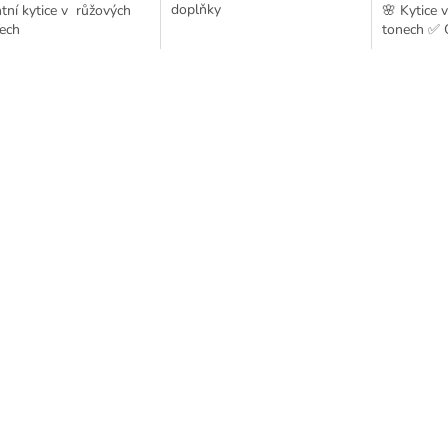
doplňky
tní kytice v růžových
🌸 Kytice 
ech
tonech ✅ O