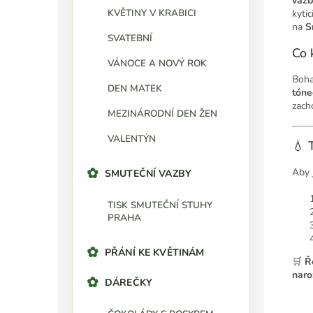
vazb
KVĚTINY V KRABICI
kyti
na
S
SVATEBNÍ
Co 
VÁNOCE A NOVÝ ROK
Boha
DEN MATEK
tóne
zach
MEZINÁRODNÍ DEN ŽEN
VALENTÝN
💧 
Aby 
SMUTEČNÍ VAZBY
TISK SMUTEČNÍ STUHY
PRAHA
PŘÁNÍ KE KVĚTINÁM
🛒
Ř
naro
DÁREČKY