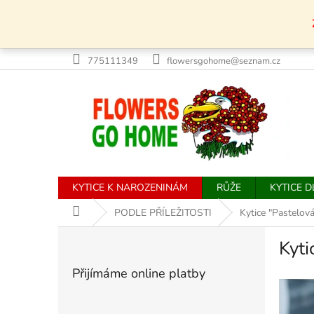
Přejít
na
obsah
775111349
flowersgohome@seznam.cz
KYTICE K NAROZENINÁM
RŮŽE
KYTICE 
Domů
PODLE PŘÍLEŽITOSTI
Kytice "Pastelov
P
Kyti
o
s
Přijímáme online platby
t
r
a