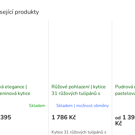
sející produkty
á elegance |
Růžové pohlazení | kytice
Pudrová 
eninová kytice
31 růžových tulipánů s
pastelová
doplňky
Skladem
Skladem | možnost obměny
 395
1 786 Kč
1 39
od
Kč
Kytice 31 růžových tulipánů s