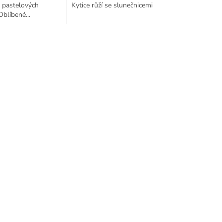
v pastelových
Kytice růží se slunečnicemi
blíbené...