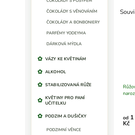
ČOKOLÁDY S POSYPEM
Souvi
ČOKOLÁDY S VĚNOVÁNÍM
ČOKOLÁDY A BONBONIERY
PARFÉMY YODEYMA
DÁRKOVÁ MÝDLA
VÁZY KE KVĚTINÁM
ALKOHOL
STABILIZOVANÁ RŮŽE
Růžov
naroz
KVĚTINY PRO PANÍ
UČITELKU
PODZIM A DUŠIČKY
1
od
Kč
PODZIMNÍ VĚNCE