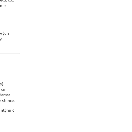
ětů, což
líme
ových
y
y).
 cm.
darma.
é slunce.
entýnu či