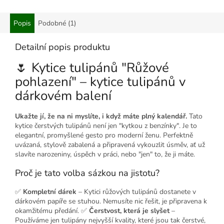
Popis
Podobné (1)
Detailní popis produktu
🌷 Kytice tulipánů "Růžové
pohlazení" – kytice tulipánů v
dárkovém balení
Ukažte jí, že na ni myslíte, i když máte plný kalendář.
Tato
kytice čerstvých tulipánů není jen "kytkou z benzínky". Je to
elegantní, promyšlené gesto pro moderní ženu. Perfektně
uvázaná, stylově zabalená a připravená vykouzlit úsměv, ať už
slavíte narozeniny, úspěch v práci, nebo "jen" to, že ji máte.
Proč je tato volba sázkou na jistotu?
✅
Kompletní dárek
– Kytici růžových tulipánů dostanete v
dárkovém papíře se stuhou. Nemusíte nic řešit, je připravena k
okamžitému předání. ✅
Čerstvost, která je slyšet
–
Používáme jen tulipány nejvyšší kvality, které jsou tak čerstvé,