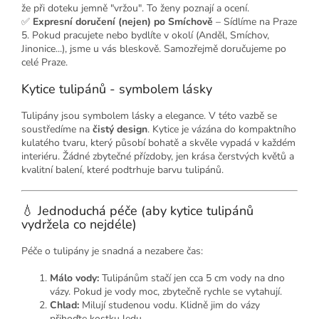
že při doteku jemně "vržou". To ženy poznají a ocení.
✅
Expresní doručení (nejen) po Smíchově
– Sídlíme na Praze
5. Pokud pracujete nebo bydlíte v okolí (Anděl, Smíchov,
Jinonice...), jsme u vás bleskově. Samozřejmě doručujeme po
celé Praze.
Kytice tulipánů - symbolem lásky
Tulipány jsou symbolem lásky a elegance. V této vazbě se
soustředíme na
čistý design
. Kytice je vázána do kompaktního
kulatého tvaru, který působí bohatě a skvěle vypadá v každém
interiéru. Žádné zbytečné přízdoby, jen krása čerstvých květů a
kvalitní balení, které podtrhuje barvu tulipánů.
💧 Jednoduchá péče (aby kytice tulipánů
vydržela co nejdéle)
Péče o tulipány je snadná a nezabere čas:
Málo vody:
Tulipánům stačí jen cca 5 cm vody na dno
vázy. Pokud je vody moc, zbytečně rychle se vytahují.
Chlad:
Milují studenou vodu. Klidně jim do vázy
přihoďte kostku ledu.