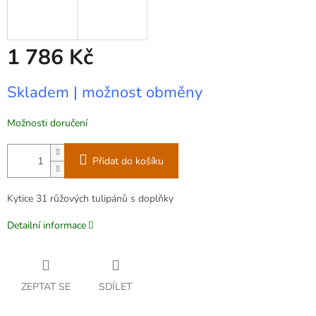
1 786 Kč
Měrná
Skladem | možnost obměny
cena:
Možnosti doručení
Přidat do košíku
Kytice 31 růžových tulipánů s doplňky
Detailní informace
ZEPTAT SE
SDÍLET