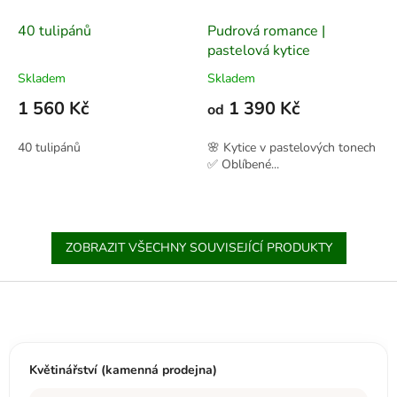
40 tulipánů
Pudrová romance |
pastelová kytice
Skladem
Skladem
1 560 Kč
1 390 Kč
od
40 tulipánů
🌸 Kytice v pastelových tonech
✅ Oblíbené...
ZOBRAZIT VŠECHNY SOUVISEJÍCÍ PRODUKTY
Z
á
p
a
t
Květinářství (kamenná prodejna)
í