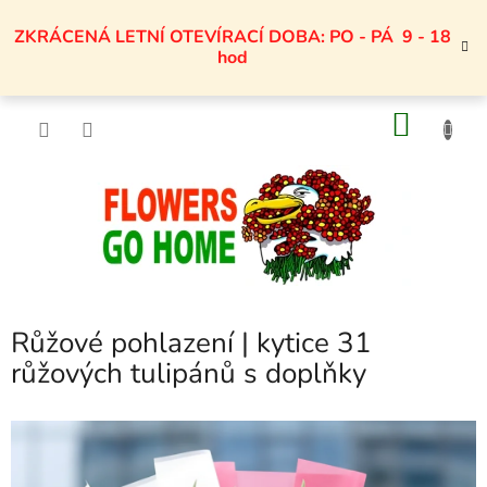
Přejít
na
ZKRÁCENÁ LETNÍ OTEVÍRACÍ DOBA: PO - PÁ 9 - 18
obsah
hod
NÁKU
KOŠÍK
Růžové pohlazení | kytice 31
růžových tulipánů s doplňky