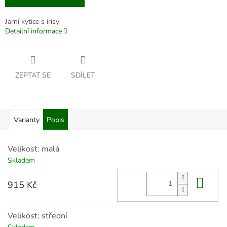
Jarní kytice s irisy
Detailní informace
ZEPTAT SE
SDÍLET
Varianty
Popis
Velikost: malá
Skladem
Do 
915 Kč
Velikost: střední