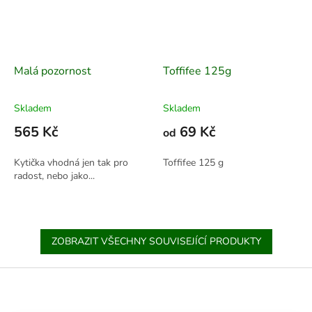
Malá pozornost
Toffifee 125g
Skladem
Skladem
565 Kč
69 Kč
od
Kytička vhodná jen tak pro
Toffifee 125 g
radost, nebo jako...
ZOBRAZIT VŠECHNY SOUVISEJÍCÍ PRODUKTY
Z
á
p