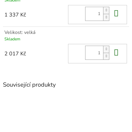
Skladem
Do 
1 337 Kč
Velikost: velká
Skladem
Do 
2 017 Kč
Související produkty