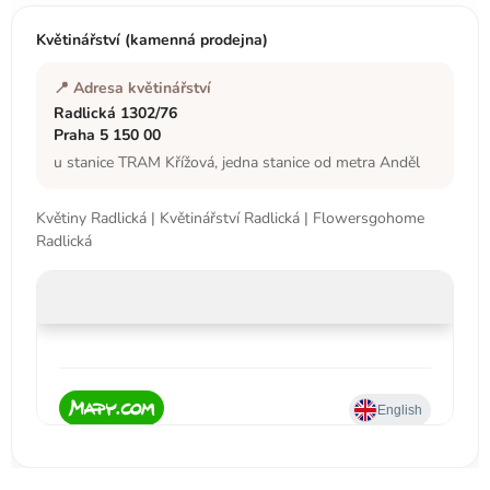
a
t
Květinářství (kamenná prodejna)
í
📍 Adresa květinářství
Radlická 1302/76
Praha 5 150 00
u stanice TRAM Křížová, jedna stanice od metra Anděl
Květiny Radlická | Květinářství Radlická | Flowersgohome
Radlická