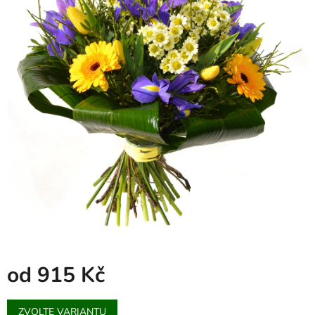
od
915 Kč
Měrná
ZVOLTE VARIANTU
cena: