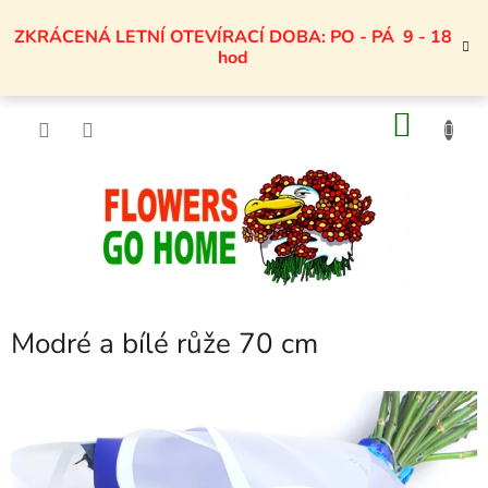
Přejít
na
ZKRÁCENÁ LETNÍ OTEVÍRACÍ DOBA: PO - PÁ 9 - 18
obsah
hod
NÁKU
KOŠÍK
Modré a bílé růže 70 cm