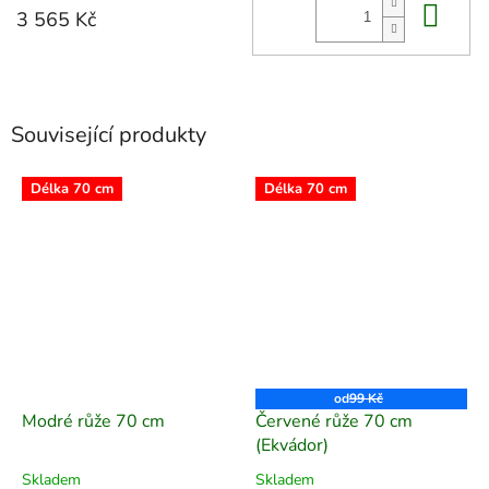
Do 
3 565 Kč
Související produkty
Délka 70 cm
Délka 70 cm
od
99 Kč
Modré růže 70 cm
Červené růže 70 cm
(Ekvádor)
Skladem
Skladem