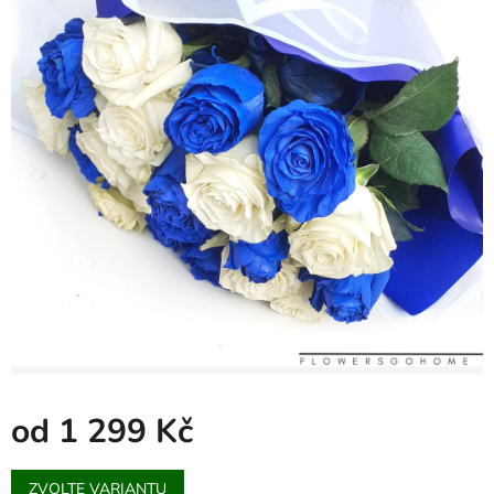
od
1 299 Kč
Měrná
ZVOLTE VARIANTU
cena: