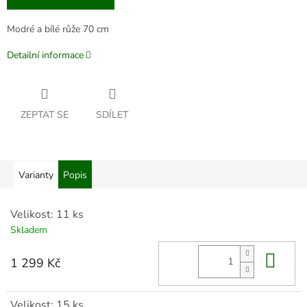
Modré a bílé růže 70 cm
Detailní informace
ZEPTAT SE
SDÍLET
Varianty
Popis
Velikost: 11 ks
Skladem
Do 
1 299 Kč
Velikost: 15 ks