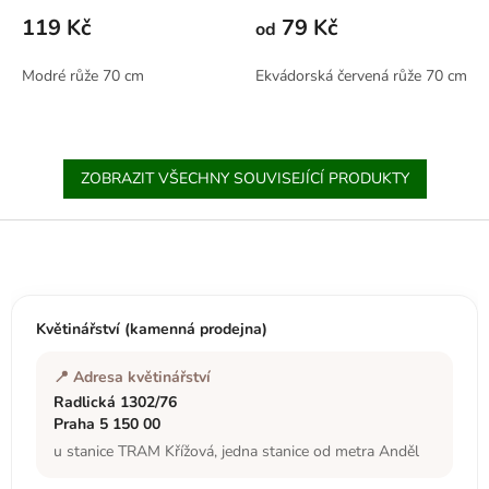
119 Kč
79 Kč
od
Modré růže 70 cm
Ekvádorská červená růže 70 cm
ZOBRAZIT VŠECHNY SOUVISEJÍCÍ PRODUKTY
Z
á
p
a
t
Květinářství (kamenná prodejna)
í
📍 Adresa květinářství
Radlická 1302/76
Praha 5 150 00
u stanice TRAM Křížová, jedna stanice od metra Anděl