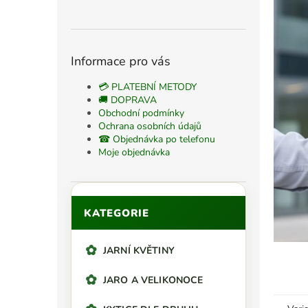
n
n
í
p
Informace pro vás
a
n
💳 PLATEBNÍ METODY
e
🚚 DOPRAVA
Obchodní podmínky
l
Ochrana osobních údajů
☎ Objednávka po telefonu
Moje objednávka
Přeskočit
KATEGORIE
kategorie
JARNÍ KVĚTINY
JARO A VELIKONOCE