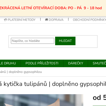
ZKRÁCENÁ LETNÍ OTEVÍRACÍ DOBA: PO - PÁ 9 - 18 hod
💳 PLATEBNÍ METODY
🚚 DOPRAVA
OBCHODNÍ PODMÍNK
HLEDAT
DLE DRUHU
PODLE PŘÍLEŽITOSTI
DÁREČKY
SMUTEČ
ipánů | doplněno gypsophilou
 kytička tulipánů | doplněno gypsophi
od
Měrná