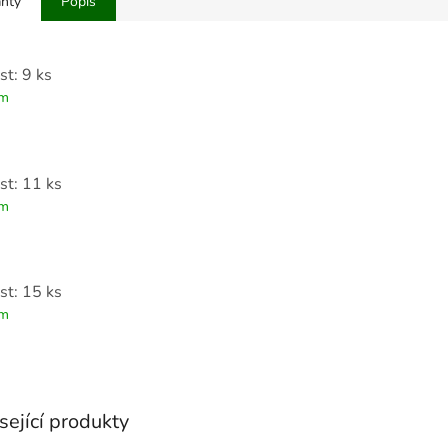
anty
Popis
st: 9 ks
em
st: 11 ks
em
st: 15 ks
em
sející produkty