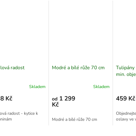
lová radost
Modré a bílé růže 70 cm
Tulipány
min. obj
množství
Skladem
Skladem
8 Kč
1 299
459 Kč
od
Kč
ová radost - kytice k
Objednejte
eninám
oslavy ve v
Modré a bílé růže 70 cm