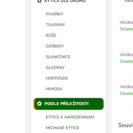
Vari
KYTICE DLE DRUHU
PIVOŇKY
Veliko
TULIPÁNY
Sklad
RŮŽE
GERBERY
Veliko
SLUNEČNICE
Sklad
GLADIOLY
HORTENZIE
Veliko
MIMOSA
Sklad
PODLE PŘÍLEŽITOSTI
KYTICE K NAROZENINÁM
Souvi
MÍCHANÉ KYTICE