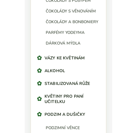
ČOKOLÁDY S POSYPEM
ČOKOLÁDY S VĚNOVÁNÍM
ČOKOLÁDY A BONBONIERY
PARFÉMY YODEYMA
DÁRKOVÁ MÝDLA
VÁZY KE KVĚTINÁM
ALKOHOL
STABILIZOVANÁ RŮŽE
KVĚTINY PRO PANÍ
UČITELKU
PODZIM A DUŠIČKY
PODZIMNÍ VĚNCE