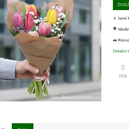
ZVOL
cena:
🌷
Jarní 
💐
Ideál
🚗
Rozvo
Detailní 
TISK