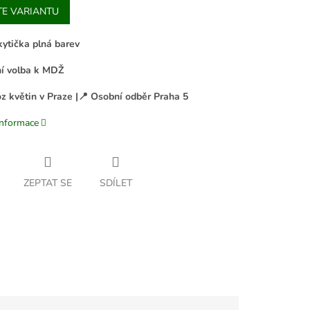
TE VARIANTU
kytička plná barev
ní volba k MDŽ
z květin v Praze |
📍
Osobní odběr Praha 5
informace
ZEPTAT SE
SDÍLET