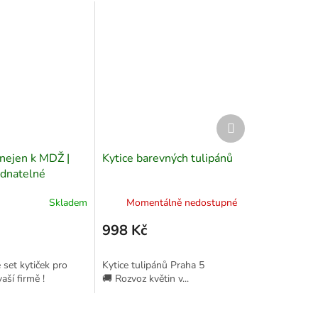
Další
produkt
 nejen k MDŽ |
Kytice barevných tulipánů
ednatelné
 3 ks
Skladem
Momentálně nedostupné
998 Kč
 set kytiček pro
Kytice tulipánů Praha 5
aší firmě !
🚚 Rozvoz květin v...