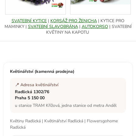
SVATEBNÍ KYTICE
|
KORSÁŽ PRO ŽENICHA
| KYTICE PRO
MAMINKY |
SVATEBNÍ SLAVOBRÁNA
|
AUTOKORSO
| SVATEBNÍ
KVĚTINY NA KAPOTU
Z
á
p
a
t
Květinářství (kamenná prodejna)
í
📍 Adresa květinářství
Radlická 1302/76
Praha 5 150 00
u stanice TRAM Křížová, jedna stanice od metra Anděl
Květiny Radlická | Květinářství Radlická | Flowersgohome
Radlická