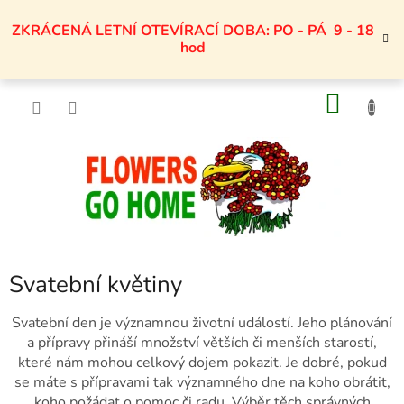
Přejít
na
ZKRÁCENÁ LETNÍ OTEVÍRACÍ DOBA: PO - PÁ 9 - 18
obsah
hod
NÁKU
KOŠÍK
Svatební květiny
Svatební den je významnou životní událostí. Jeho plánování
a přípravy přináší množství větších či menších starostí,
které nám mohou celkový dojem pokazit. Je dobré, pokud
se máte s přípravami tak významného dne na koho obrátit,
koho požádat o pomoc či radu. Výběr těch správných