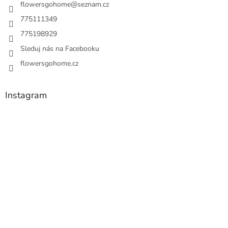
flowersgohome
@
seznam.cz
775111349
775198929
Sleduj nás na Facebooku
flowersgohome.cz
Instagram