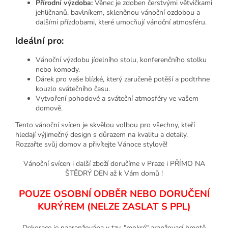
Přírodní výzdoba:
Věnec je zdoben čerstvými větvičkami
jehličnanů, bavlníkem, skleněnou vánoční ozdobou a
dalšími přízdobami, které umocňují vánoční atmosféru.
Ideální pro:
Vánoční výzdobu jídelního stolu, konferenčního stolku
nebo komody.
Dárek pro vaše blízké, který zaručeně potěší a podtrhne
kouzlo svátečního času.
Vytvoření pohodové a sváteční atmosféry ve vašem
domově.
Tento vánoční svícen je skvělou volbou pro všechny, kteří
hledají výjimečný design s důrazem na kvalitu a detaily.
Rozzařte svůj domov a přivítejte Vánoce stylově!
Vánoční svícen i další zboží doručíme v Praze i PŘÍMO NA
ŠTĚDRÝ DEN až k Vám domů !
POUZE OSOBNÍ ODBĚR NEBO DORUČENÍ
KURÝREM (NELZE ZASLAT S PPL)
Dekorace je naaranžována v tzv. "mokré" aranžovací hmotě