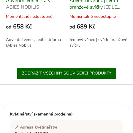
Adventní věnec zlatý
Adventní věnec | světle
ABIES NOBILIS
oranžové svíčky
JEDLE
KAVKAZSKÁ
Momentálně nedostupné
Momentálně nedostupné
658 Kč
689 Kč
od
od
Adventní věnec, Jedle stříbrná
Jedlový věnec | světle oranžové
(Abies Nobilis)
svíčky
ZOBRAZIT VŠECHNY SOUVISEJÍCÍ PRODUKTY
Z
á
p
a
t
Květinářství (kamenná prodejna)
í
📍 Adresa květinářství