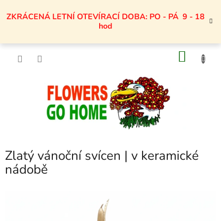
Přejít
na
ZKRÁCENÁ LETNÍ OTEVÍRACÍ DOBA: PO - PÁ 9 - 18
obsah
hod
NÁKU
KOŠÍK
Zlatý vánoční svícen | v keramické
nádobě