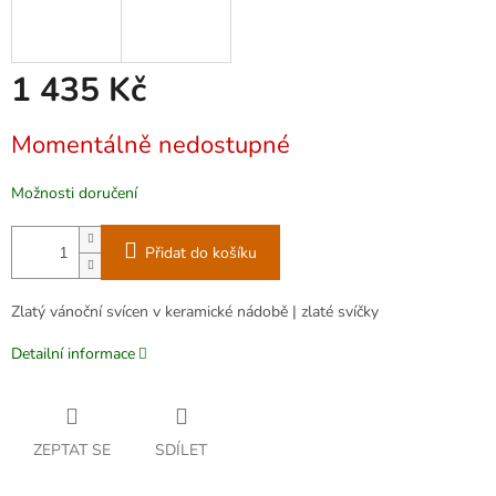
1 435 Kč
Měrná
Momentálně nedostupné
cena:
Možnosti doručení
Přidat do košíku
Zlatý vánoční svícen v keramické nádobě | zlaté svíčky
Detailní informace
ZEPTAT SE
SDÍLET