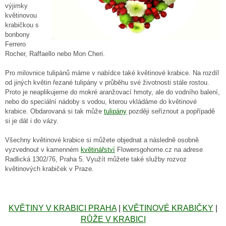
výjimky
květinovou
krabičkou s
bonbony
Ferrero
Rocher, Raffaello nebo Mon Cheri.
Pro milovnice tulipánů máme v nabídce také květinové krabice. Na rozdíl
od jiných květin řezané tulipány v průběhu své životnosti stále rostou.
Proto je neaplikujeme do mokré aranžovací hmoty, ale do vodního balení,
nebo do speciální nádoby s vodou, kterou vkládáme do květinové
krabice. Obdarovaná si tak může
tulipány
později seříznout a popřípadě
si je dát i do vázy.
Všechny květinové krabice si můžete objednat a následně osobně
vyzvednout v kamenném
květinářství
Flowersgohome.cz na adrese
Radlická 1302/76, Praha 5. Využít můžete také služby rozvoz
květinových krabiček v Praze.
KVĚTINY V KRABICI PRAHA
|
KVĚTINOVÉ KRABIČKY
|
RŮŽE V KRABICI