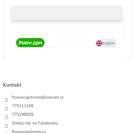
Kontakt
flowersgohome
@
seznam.cz
775111349
775198929
Sleduj nás na Facebooku
flowersgohome.cz