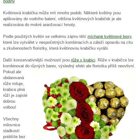
hodiny
Květinová krabička může mít mnoho podob. Některé květiny jsou
aplikovány do vodního balení, většina květinových krabiček je ale
realizována do mokré aranžovací hmoty.
Podle použitých květin se velkému zájmu těší
míchané květinové boxy
,
které lze vytvářet v nespočetných kombinacích a záleží opravdu na citu
a zkušenostech floristky, která květinovou krabičku vyrábí.
Další konzervativnější možností jsou
růže v krabici
. Růže v krabičce lze
kombinovat do různých barev, výsledný efekt ale floristka příliš neovlivní.
Pokud ale
obdarovaná
růže miluje,
krabice plná
růží je zajisté
dobrou
volbou!
Všechny
milovnice
sladkostí
potěšíte bez