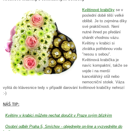
Květinové krabičky
se v
poslední době těší velké
oblibě. Je to zejména díky
své praktičnosti. Není
nutné ihned po předání
shánět vhodnou vázu.
Květiny v krabici si
zkrátka potřebnou vodu
"nesou s sebou".
Květinová krabička je
navíc kompaktní, takže se
vejde i na menší
kancelářský stůl nebo
nemocniční stolek. Váza
vylitá do klávesnice tedy v případě darování květinové krabičky nehrozí
:-)
NÁŠ TIP:
Květiny v krabici můžete nechat doručit v Praze svým blízkým
Osobní odběr Praha 5, Smíchov - objednejte on-line a vyzvedněte do