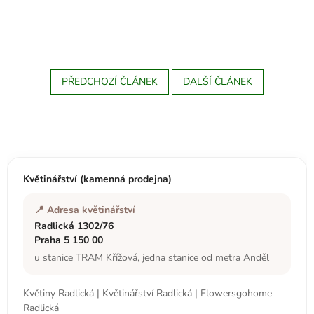
PŘEDCHOZÍ ČLÁNEK
DALŠÍ ČLÁNEK
Z
á
p
a
t
Květinářství (kamenná prodejna)
í
📍 Adresa květinářství
Radlická 1302/76
Praha 5 150 00
u stanice TRAM Křížová, jedna stanice od metra Anděl
Květiny Radlická | Květinářství Radlická | Flowersgohome
Radlická