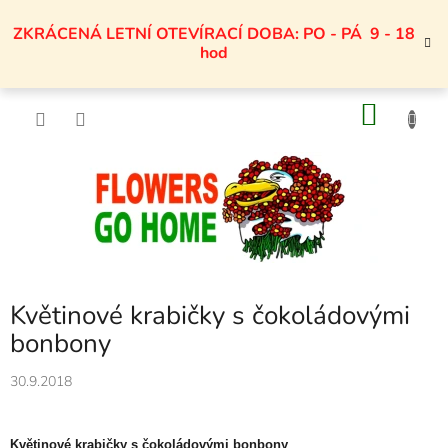
Přejít
na
ZKRÁCENÁ LETNÍ OTEVÍRACÍ DOBA: PO - PÁ 9 - 18
obsah
hod
NÁKU
KOŠÍK
Květinové krabičky s čokoládovými
bonbony
30.9.2018
Květinové krabičky s čokoládovými bonbony