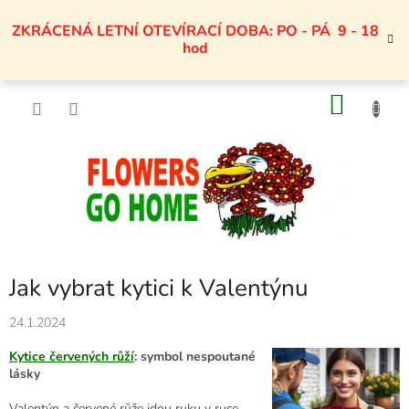
Přejít
na
ZKRÁCENÁ LETNÍ OTEVÍRACÍ DOBA: PO - PÁ 9 - 18
obsah
hod
NÁKU
KOŠÍK
Jak vybrat kytici k Valentýnu
24.1.2024
Kytice červených růží
: symbol nespoutané
lásky
Valentýn a červené růže jdou ruku v ruce,