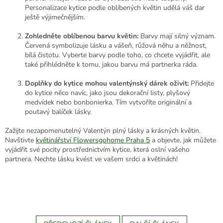
Personalizace kytice podle oblíbených květin udělá váš dar
ještě výjimečnějším.
Zohledněte oblíbenou barvu květin:
Barvy mají silný význam.
Červená symbolizuje lásku a vášeň, růžová něhu a něžnost,
bílá čistotu. Vyberte barvy podle toho, co chcete vyjádřit, ale
také přihlédněte k tomu, jakou barvu má partnerka ráda.
Doplňky do kytice mohou valentýnský dárek oživit:
Přidejte
do kytice něco navíc, jako jsou dekorační listy, plyšový
medvídek nebo bonbonierka. Tím vytvoříte originální a
poutavý balíček lásky.
Zažijte nezapomenutelný Valentýn plný lásky a krásných květin.
Navštivte
květinářství Flowersgohome Praha 5
a objevte, jak můžete
vyjádřit své pocity prostřednictvím kytice, která oslní vašeho
partnera. Nechte lásku kvést ve vašem srdci a květinách!