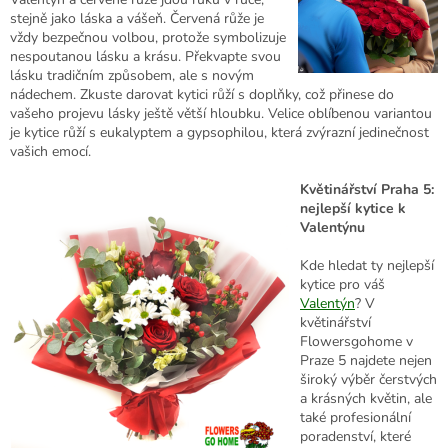
stejně jako láska a vášeň. Červená růže je
vždy bezpečnou volbou, protože symbolizuje
nespoutanou lásku a krásu. Překvapte svou
lásku tradičním způsobem, ale s novým
nádechem. Zkuste darovat kytici růží s doplňky, což přinese do
vašeho projevu lásky ještě větší hloubku. Velice oblíbenou variantou
je kytice růží s eukalyptem a gypsophilou, která zvýrazní jedinečnost
vašich emocí.
Květinářství Praha 5:
nejlepší kytice k
Valentýnu
Kde hledat ty nejlepší
kytice pro váš
Valentýn
? V
květinářství
Flowersgohome v
Praze 5 najdete nejen
široký výběr čerstvých
a krásných květin, ale
také profesionální
poradenství, které