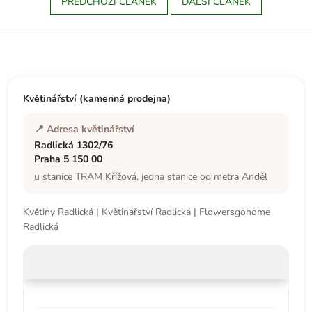
PŘEDCHOZÍ ČLÁNEK
DALŠÍ ČLÁNEK
Z
á
p
a
t
Květinářství (kamenná prodejna)
í
📍 Adresa květinářství
Radlická 1302/76
Praha 5 150 00
u stanice TRAM Křížová, jedna stanice od metra Anděl
Květiny Radlická | Květinářství Radlická | Flowersgohome
Radlická