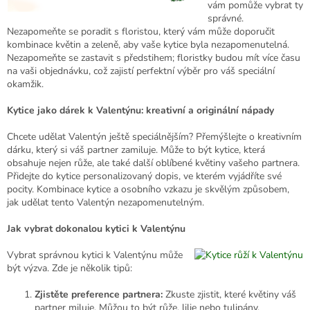
vám pomůže vybrat ty
správné.
Nezapomeňte se poradit s floristou, který vám může doporučit
kombinace květin a zeleně, aby vaše kytice byla nezapomenutelná.
Nezapomeňte se zastavit s předstihem; floristky budou mít více času
na vaši objednávku, což zajistí perfektní výběr pro váš speciální
okamžik.
Kytice jako dárek k Valentýnu: kreativní a originální nápady
Chcete udělat Valentýn ještě speciálnějším? Přemýšlejte o kreativním
dárku, který si váš partner zamiluje. Může to být kytice, která
obsahuje nejen růže, ale také další oblíbené květiny vašeho partnera.
Přidejte do kytice personalizovaný dopis, ve kterém vyjádříte své
pocity. Kombinace kytice a osobního vzkazu je skvělým způsobem,
jak udělat tento Valentýn nezapomenutelným.
Jak vybrat dokonalou kytici k Valentýnu
Vybrat správnou kytici k Valentýnu může
být výzva. Zde je několik tipů:
Zjistěte preference partnera:
Zkuste zjistit, které květiny váš
partner miluje. Můžou to být růže, lilie nebo tulipány.