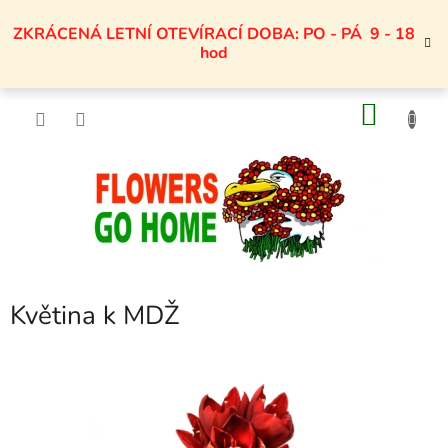
Přejít
na
ZKRÁCENÁ LETNÍ OTEVÍRACÍ DOBA: PO - PÁ 9 - 18
obsah
hod
NÁKU
KOŠÍK
Květina k MDŽ