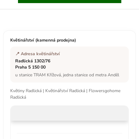
Z
á
p
a
t
Květinářství (kamenná prodejna)
í
📍 Adresa květinářství
Radlická 1302/76
Praha 5 150 00
u stanice TRAM Křížová, jedna stanice od metra Anděl
Květiny Radlická | Květinářství Radlická | Flowersgohome
Radlická