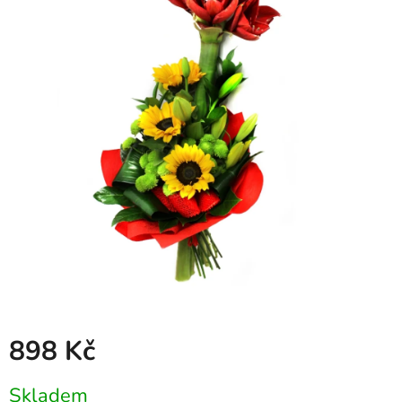
898 Kč
Měrná
Skladem
cena: