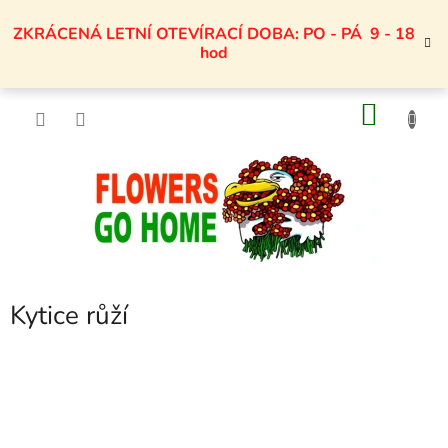
Přejít
na
ZKRÁCENÁ LETNÍ OTEVÍRACÍ DOBA: PO - PÁ 9 - 18
obsah
hod
NÁKU
KOŠÍK
Kytice růží