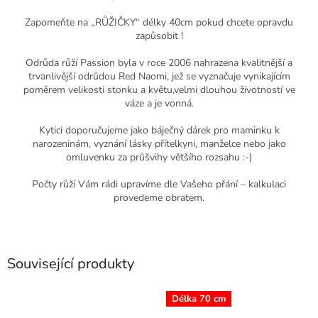
Zapomeňte na „RŮŽIČKY“ délky 40cm pokud chcete opravdu
zapůsobit !
Odrůda růží Passion byla v roce 2006 nahrazena kvalitnější a
trvanlivější odrůdou Red Naomi, jež se vyznačuje vynikajícím
poměrem velikosti stonku a květu,velmi dlouhou životností ve
váze a je vonná.
Kytici doporučujeme jako báječný dárek pro maminku k
narozeninám, vyz­nání lásky přítelkyni, manželce nebo jako
omluvenku za průšvihy většího rozsahu :-)
Počty růží Vám rádi upravíme dle Vašeho přání – kalkulaci
provedeme obratem.
Související produkty
Délka 70 cm