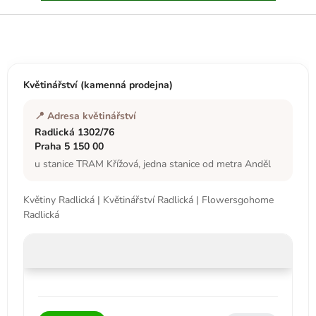
Z
á
p
a
t
Květinářství (kamenná prodejna)
í
📍 Adresa květinářství
Radlická 1302/76
Praha 5 150 00
u stanice TRAM Křížová, jedna stanice od metra Anděl
Květiny Radlická | Květinářství Radlická | Flowersgohome
Radlická