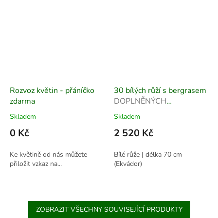
Rozvoz květin - přáníčko
30 bílých růží s bergrasem
zdarma
DOPLNĚNÝCH
BERGRASEM
Skladem
Skladem
0 Kč
2 520 Kč
Ke květině od nás můžete
Bílé růže | délka 70 cm
přiložit vzkaz na...
(Ekvádor)
ZOBRAZIT VŠECHNY SOUVISEJÍCÍ PRODUKTY