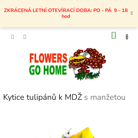
Přejít
na
ZKRÁCENÁ LETNÍ OTEVÍRACÍ DOBA: PO - PÁ 9 - 18
obsah
hod
NÁKU
KOŠÍK
Kytice tulipánů k MDŽ
s manžetou