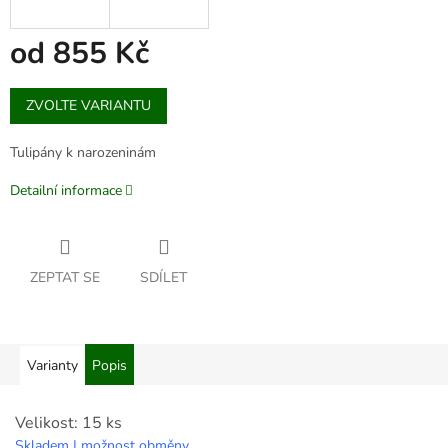
od
855 Kč
Měrná
ZVOLTE VARIANTU
cena:
Tulipány k narozeninám
Detailní informace
ZEPTAT SE
SDÍLET
Varianty
Popis
Velikost: 15 ks
Skladem | možnost obměny