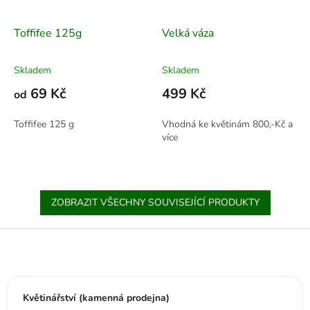
Toffifee 125g
Velká váza
Skladem
Skladem
69 Kč
499 Kč
od
Toffifee 125 g
Vhodná ke květinám 800,-Kč a
více
ZOBRAZIT VŠECHNY SOUVISEJÍCÍ PRODUKTY
Z
á
p
a
t
Květinářství (kamenná prodejna)