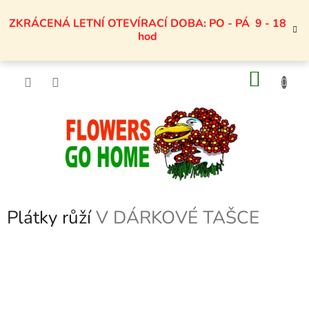
Přejít
na
ZKRÁCENÁ LETNÍ OTEVÍRACÍ DOBA: PO - PÁ 9 - 18
obsah
hod
NÁKU
KOŠÍK
Plátky růží
V DÁRKOVÉ TAŠCE