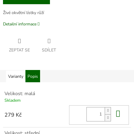
Živé okvětní lístky růží
Detailní informace
ZEPTAT SE
SDÍLET
Varianty
Popis
Velikost: malá
Skladem
Do 
279 Kč
Velikost: střední