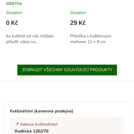
zdarma
Skladem
Skladem
0 Kč
29 Kč
Ke květině od nás můžete
Přáníčka s květinovým
přiložit vzkaz na...
motivem 11 × 6 cm
ZOBRAZIT VŠECHNY SOUVISEJÍCÍ PRODUKTY
Z
á
p
a
t
Květinářství (kamenná prodejna)
í
📍 Adresa květinářství
Radlická 1302/76