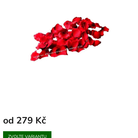
od
279 Kč
Měrná
ZVOLTE VARIANTU
cena: