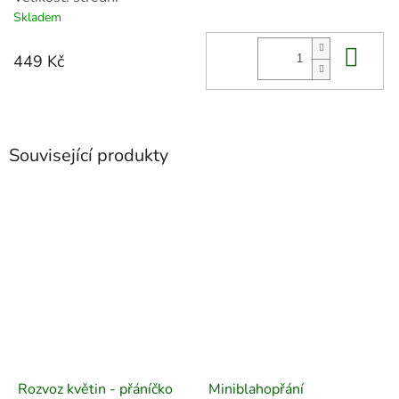
Skladem
Do 
449 Kč
Související produkty
Rozvoz květin - přáníčko
Miniblahopřání