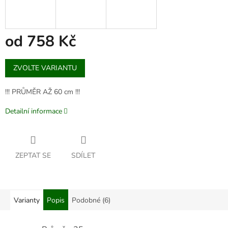
od
758 Kč
Měrná
ZVOLTE VARIANTU
cena:
!!! PRŮMĚR AŽ 60 cm !!!
Detailní informace
ZEPTAT SE
SDÍLET
Varianty
Popis
Podobné (6)