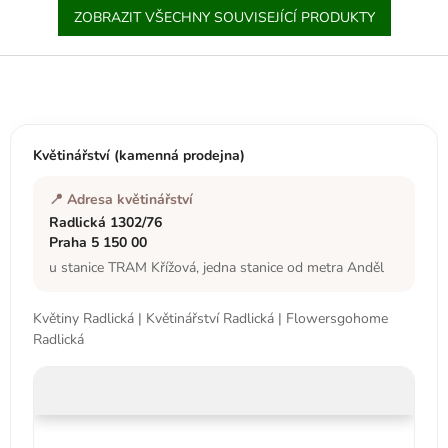
ZOBRAZIT VŠECHNY SOUVISEJÍCÍ PRODUKTY
Z
á
p
a
t
Květinářství (kamenná prodejna)
í
📍 Adresa květinářství
Radlická 1302/76
Praha 5 150 00
u stanice TRAM Křížová, jedna stanice od metra Anděl
Květiny Radlická | Květinářství Radlická | Flowersgohome
Radlická