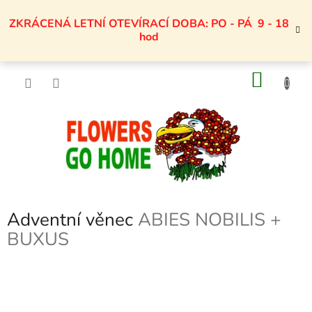
Přejít
na
ZKRÁCENÁ LETNÍ OTEVÍRACÍ DOBA: PO - PÁ 9 - 18
obsah
hod
NÁKU
KOŠÍK
Adventní věnec
ABIES NOBILIS +
BUXUS