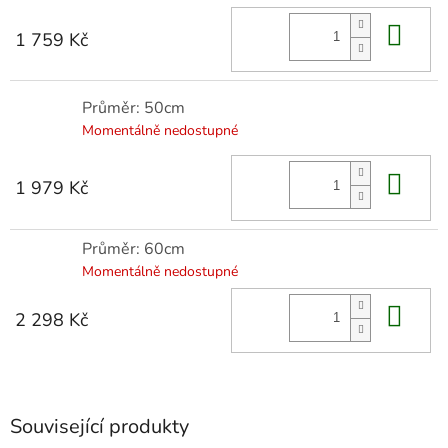
Do 
1 759 Kč
Průměr: 50cm
Momentálně nedostupné
Do 
1 979 Kč
Průměr: 60cm
Momentálně nedostupné
Do 
2 298 Kč
Související produkty