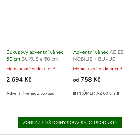
Buxusový adventní věnec
Adventní věnec
ABIES
50 cm
BUXUS ø 50 cm
NOBILIS + BUXUS
Momentálně nedostupné
Momentálně nedostupné
2 694 Kč
758 Kč
od
Adventní věnec z buxusu
!!! PRŮMĚR AŽ 60 cm !!!
ZOBRAZIT VŠECHNY SOUVISEJÍCÍ PRODUKTY
Z