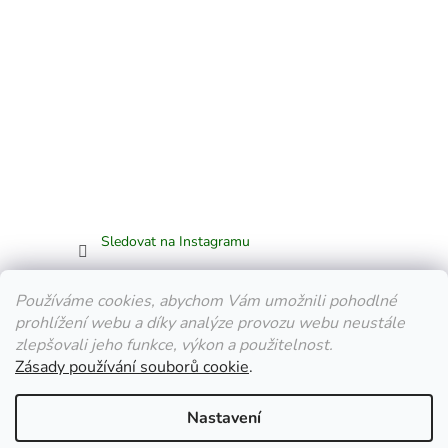
Sledovat na Instagramu
Facebook
Používáme cookies, abychom Vám umožnili pohodlné
prohlížení webu a díky analýze provozu webu neustále
zlepšovali jeho funkce, výkon a použitelnost.
Zásady používání souborů cookie
.
Vytvořil Shoptet
Nastavení