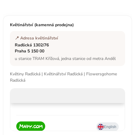
á
p
a
t
Květinářství (kamenná prodejna)
í
📍 Adresa květinářství
Radlická 1302/76
Praha 5 150 00
u stanice TRAM Křížová, jedna stanice od metra Anděl
Květiny Radlická | Květinářství Radlická | Flowersgohome
Radlická