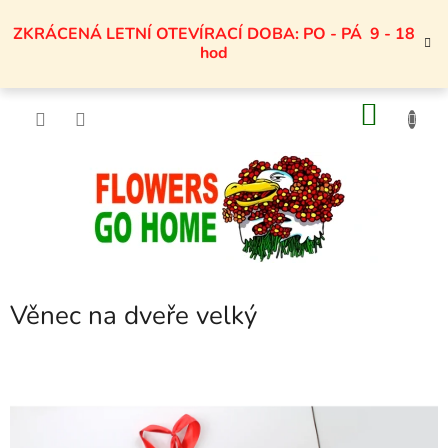
Přejít
na
ZKRÁCENÁ LETNÍ OTEVÍRACÍ DOBA: PO - PÁ 9 - 18
obsah
hod
NÁKU
KOŠÍK
Věnec na dveře velký